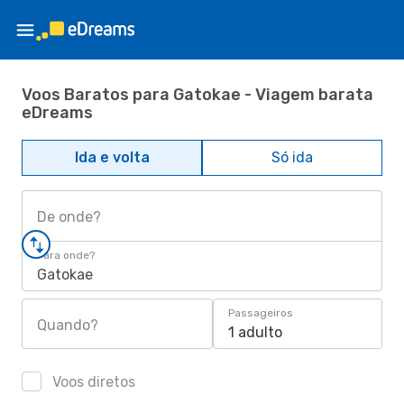
Voos Baratos para Gatokae - Viagem barata
eDreams
Ida e volta
Só ida
De onde?
Para onde?
Gatokae
Passageiros
Quando?
1 adulto
Voos diretos