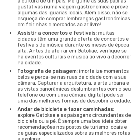
a cultura de um país. Mergulhe as suas papilas
gustativas numa viagem gastronómica e prove
algumas das iguarias locais. Além disso, não se
esqueça de comprar lembranças gastronómicas
em feirinhas e mercados ao ar livre!
Assistir a concertos e festivais
: muitas
cidades têm uma grande oferta de concertos e
festivais de música durante os meses de época
alta. Antes de aterrar em Gatokae, verifique se
há eventos culturais e música ao vivo a decorrer
na cidade.
Fotografia de paisagem
: imortalize momentos
belos e perca-se nas ruas da cidade com a sua
câmara. Capturar a arquitetura, a arte urbana e
as vistas panorâmicas deslumbrantes com o seu
telefone ou com uma câmara digital pode ser
uma das melhores formas de descobrir a cidade.
Andar de bicicleta e fazer caminhadas
:
explore Gatokae e as paisagens circundantes de
bicicleta ou a pé. É sempre uma boa ideia obter
recomendações nos postos de turismo locais e
de guias especializados sobre as melhores rotas
a explorar.