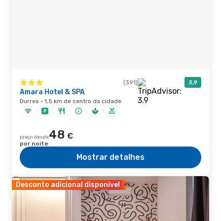
(391)
3,9
Amara Hotel & SPA
Durres · 1,5 km de centro da cidade
48
€
preço desde
por noite
Mostrar detalhes
Desconto adicional disponível