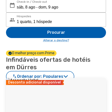
Check-in / Check-out
Hóspedes
Procurar
Alterar o destino?
O melhor preço com Prime
Infindáveis ofertas de hotéis
em Dürres
Ordenar por:
Populares
Desconto adicional disponível