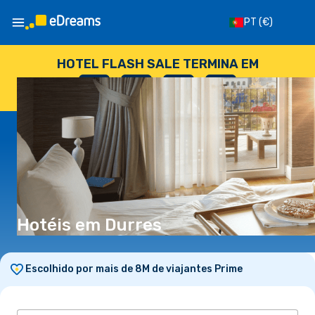
PT
(€)
HOTEL FLASH SALE TERMINA EM
--
:
--
:
--
:
--
DIAS
HORAS
MINUTOS
SEGUNDOS
Hotéis em Durres
Escolhido por mais de 8M de viajantes Prime