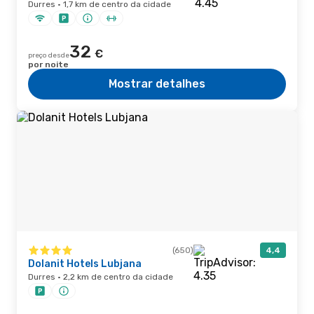
Durres · 1,7 km de centro da cidade
32
€
preço desde
por noite
Mostrar detalhes
(650)
4,4
Dolanit Hotels Lubjana
Durres · 2,2 km de centro da cidade