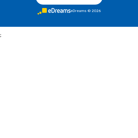
eDreams
©
2026
;