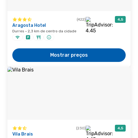
(422)
4,5
Aragosta Hotel
Durres · 2,3 km de centro da cidade
Mostrar preços
(230)
4,5
Vila Brais