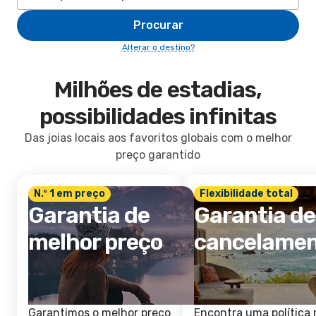
Procurar
Alterar o destino?
Milhões de estadias,
possibilidades infinitas
Das joias locais aos favoritos globais com o melhor
preço garantido
N.º 1 em preço
Flexibilidade total
Garantia de
Garantia de
melhor preço
cancelame
Garantimos o melhor preço
Encontra uma política 