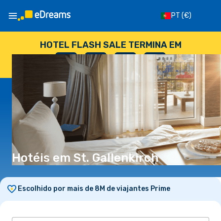
PT
(€)
HOTEL FLASH SALE TERMINA EM
--
:
--
:
--
:
--
DIAS
HORAS
MINUTOS
SEGUNDOS
Hotéis em St. Gallenkirch
Escolhido por mais de 8M de viajantes Prime