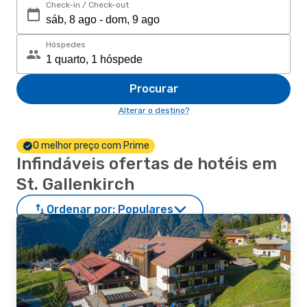
Check-in / Check-out
Hóspedes
Procurar
Alterar o destino?
O melhor preço com Prime
Infindáveis ofertas de hotéis em
St. Gallenkirch
Ordenar por:
Populares