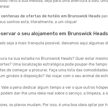
sido feito à sua medida, seja para uma aventura a solo, um
anear.
a
centenas de ofertas de hotéis em Brunswick Heads
para
s sonhos está, literalmente, a um clique!
eservar o seu alojamento em Brunswick Heads
s seja a mais tranquila possível, deixamos aqui algumas di
ura na sua estadia no Brunswick Heads? Quer estar mesmo
ortes? Uma localização estratégica pode poupar-lhe tempo 
es de começar a procurar, faça uma lista das comodidades 
um ginásio à disposição? Vai viajar com o seu animal de esti
:
Vale a pena dedicar algum tempo a ver o que outros hósped
 podem dar-lhe uma ideia real sobre o serviço, a limpeza, a
zes, os planos mudam. Por isso, é uma boa ideia optar por