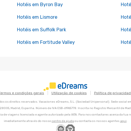
Hotéis em Byron Bay
Hoté
Hotéis em Lismore
Hoté
Hotéis em Suffolk Park
Hoté
Hotéis em Fortitude Valley
Hoté
Termos e condições gerais
Utilização de cookies
Política de privacidad
os os direitos reservados. Vacaciones eDreams, S.L. (Sociedad Unipersonal). Sede social e
8, 28005, Madrid, Espanha. Número de IVA ESB-61965778. Inscrita no Registro Mercantil de Madri
ia de viagens licenciada e agente autorizado pela IATA. Para nos contactares acerca da tua r
imediatamente através do nosso
centro de ajuda
ou contacta os nossos agentes
aqui
.