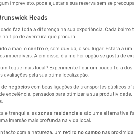
 algum imprevisto, pode ajustar a sua reserva sem se preocup
 Brunswick Heads
Heads faz toda a diferença na sua experiência. Cada bairro
se no tipo de aventura que procura.
tudo à mão, o
centro
é, sem dúvida, o seu lugar. Estará a um 
 imperdíveis. Além disso, é a melhor opção se gosta de ex
um toque mais local? Experimente ficar um pouco fora dos 
 avaliações pela sua ótima localização.
s de negócios
com boas ligações de transportes públicos of
e excelência, pensados para otimizar a sua produtividade,
s.
a e tranquila, as
zonas residenciais
são uma alternativa fa
uma imersão mais profunda na vida local.
contacto com a natureza, um
retiro no campo
nas proximida