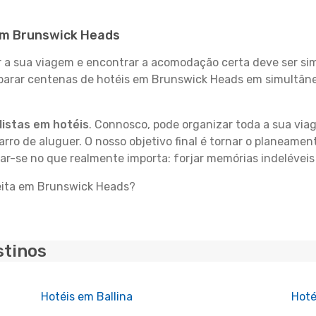
 em Brunswick Heads
 sua viagem e encontrar a acomodação certa deve ser simp
mparar centenas de hotéis em Brunswick Heads em simultâne
istas em hotéis
. Connosco, pode organizar toda a sua vi
carro de aluguer. O nosso objetivo final é tornar o planeame
rar-se no que realmente importa: forjar memórias indelévei
feita em Brunswick Heads?
stinos
Hotéis em Ballina
Hoté