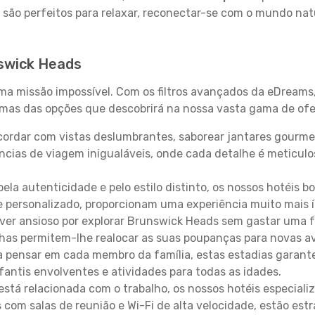
 são perfeitos para relaxar, reconectar-se com o mundo nat
nswick Heads
uma missão impossível. Com os filtros avançados da eDreams
gumas das opções que descobrirá na nossa vasta gama de ofe
ordar com vistas deslumbrantes, saborear jantares gourmet
ncias de viagem inigualáveis, onde cada detalhe é meticu
pela autenticidade e pelo estilo distinto, os nossos hotéis 
e personalizado, proporcionam uma experiência muito mais 
iver ansioso por explorar Brunswick Heads sem gastar uma 
lhas permitem-lhe realocar as suas poupanças para novas a
 pensar em cada membro da família, estas estadias garante
antis envolventes e atividades para todas as idades.
stá relacionada com o trabalho, os nossos hotéis especiali
s com salas de reunião e Wi-Fi de alta velocidade, estão es