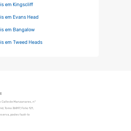
is em Kingscliff
is em Evans Head
is em Bangalow
is em Tweed Heads
e
m Calle de Manzanares, nº
d, Tomo 36897, Folio 121,
eserva, podes fazê-lo