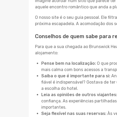
Imagine acordar num sítio que parece ter 
aquele encontro romântico que anda a pl
O nosso site é o seu guia pessoal. Ele filtr
próxima escapadela. A acomodação dos seu
Conselhos de quem sabe para r
Para que a sua chegada ao Brunswick Head
alojamento:
Pense bem na localização:
O que proc
mais calma com bons acessos a transp
Saiba o que é importante para si:
Ant
fiável é indispensável? Gostava de ter 
a escolha do hotel.
Leia as opiniões de outros viajantes
confiança. As experiências partilhadas
importantes.
Seja flexível nas suas reservas:
Às ve