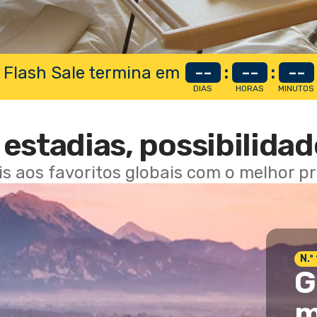
 Flash Sale termina em
--
:
--
:
--
DIAS
HORAS
MINUTOS
estadias, possibilidad
ais aos favoritos globais com o melhor p
N.º
G
m