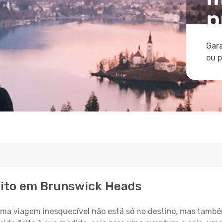
p
Gara
ou 
eito em Brunswick Heads
a viagem inesquecível não está só no destino, mas també