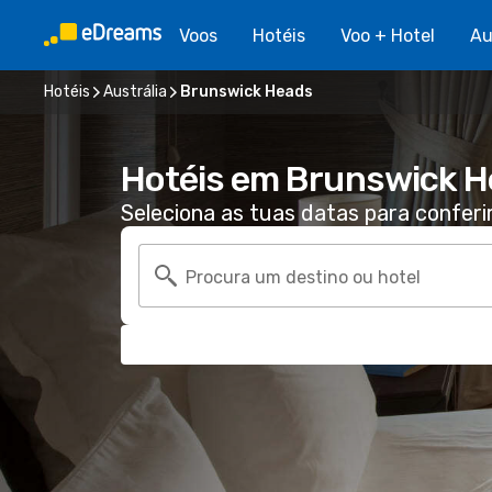
Voos
Hotéis
Voo + Hotel
Au
Hotéis
Austrália
Brunswick Heads
Hotéis em Brunswick 
Seleciona as tuas datas para conferi
Procura um destino ou hotel