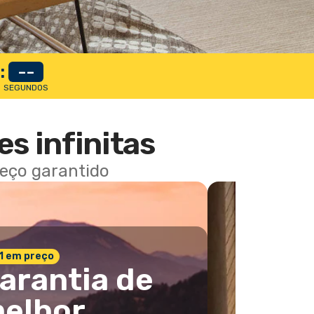
:
--
SEGUNDOS
es infinitas
reço garantido
 1 em preço
arantia de
elhor