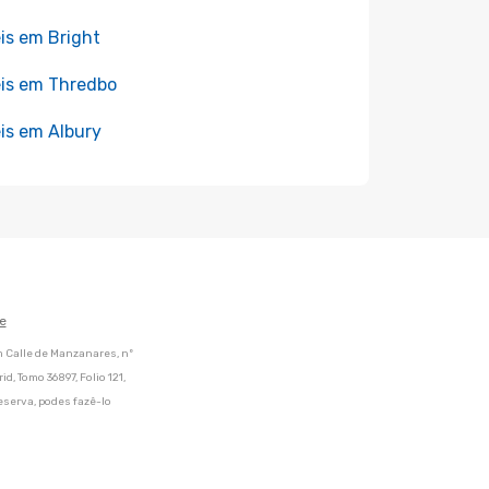
is em Bright
is em Thredbo
is em Albury
e
m Calle de Manzanares, nº
d, Tomo 36897, Folio 121,
eserva, podes fazê-lo