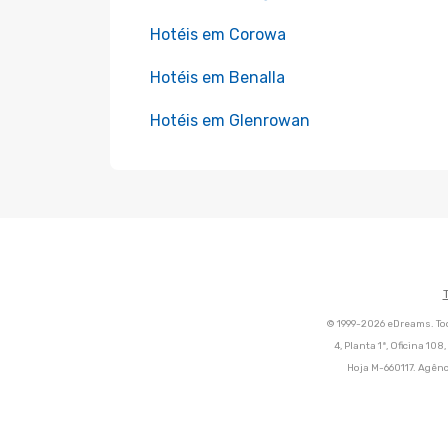
Hotéis em Corowa
Hotéis em Benalla
Hotéis em Glenrowan
© 1999-2026 eDreams. Tod
4, Planta 1ª, Oficina 10
Hoja M-660117. Agênc