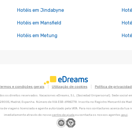
Hotéis em Jindabyne
Hoté
Hotéis em Mansfield
Hoté
Hotéis em Metung
Hoté
Termos e condições gerais
Utilização de cookies
Política de privacidad
os os direitos reservados. Vacaciones eDreams, S.L. (Sociedad Unipersonal). Sede social e
8, 28005, Madrid, Espanha. Número de IVA ESB-61965778. Inscrita no Registro Mercantil de Madri
ia de viagens licenciada e agente autorizado pela IATA. Para nos contactares acerca da tua r
imediatamente através do nosso
centro de ajuda
ou contacta os nossos agentes
aqui
.