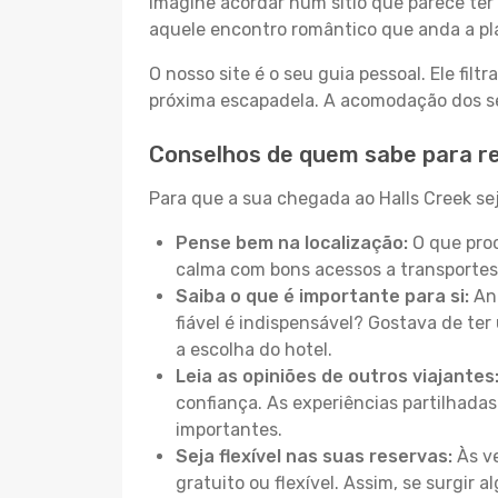
Imagine acordar num sítio que parece ter 
aquele encontro romântico que anda a pl
O nosso site é o seu guia pessoal. Ele filtr
próxima escapadela. A acomodação dos seu
Conselhos de quem sabe para re
Para que a sua chegada ao Halls Creek sej
Pense bem na localização:
O que proc
calma com bons acessos a transportes
Saiba o que é importante para si:
Ant
fiável é indispensável? Gostava de ter 
a escolha do hotel.
Leia as opiniões de outros viajantes
confiança. As experiências partilhadas
importantes.
Seja flexível nas suas reservas:
Às ve
gratuito ou flexível. Assim, se surgir