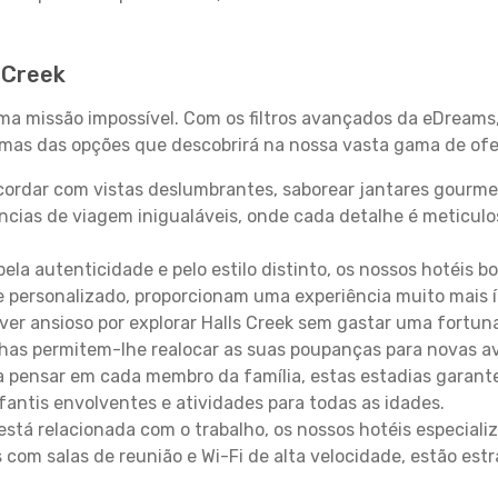
 Creek
uma missão impossível. Com os filtros avançados da eDreams
gumas das opções que descobrirá na nossa vasta gama de ofe
ordar com vistas deslumbrantes, saborear jantares gourmet
ncias de viagem inigualáveis, onde cada detalhe é meticu
pela autenticidade e pelo estilo distinto, os nossos hotéis 
e personalizado, proporcionam uma experiência muito mais 
iver ansioso por explorar Halls Creek sem gastar uma fortun
lhas permitem-lhe realocar as suas poupanças para novas a
 pensar em cada membro da família, estas estadias garante
antis envolventes e atividades para todas as idades.
stá relacionada com o trabalho, os nossos hotéis especiali
s com salas de reunião e Wi-Fi de alta velocidade, estão es