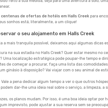
sido feito à sua medida, seja para uma aventura a solo, um
anear.
a
centenas de ofertas de hotéis em Halls Creek
para encon
s sonhos está, literalmente, a um clique!
servar o seu alojamento em Halls Creek
a a mais tranquila possível, deixamos aqui algumas dicas es
ura na sua estadia no Halls Creek? Quer estar mesmo no ce
? Uma localização estratégica pode poupar-lhe tempo e din
es de começar a procurar, faça uma lista das comodidades 
um ginásio à disposição? Vai viajar com o seu animal de esti
:
Vale a pena dedicar algum tempo a ver o que outros hósped
 podem dar-lhe uma ideia real sobre o serviço, a limpeza, a
zes, os planos mudam. Por isso, é uma boa ideia optar por
 algum imprevisto, pode ajustar a sua reserva sem se preocup