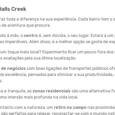
Halls Creek
 faz toda a diferença na sua experiência. Cada bairro tem o
po de aventura que procura.
tudo à mão, o
centro
é, sem dúvida, o seu lugar. Estará a um 
imperdíveis. Além disso, é a melhor opção se gosta de expl
um toque mais local? Experimente ficar um pouco fora dos 
 avaliações pela sua ótima localização.
s de negócios
com boas ligações de transportes públicos of
e excelência, pensados para otimizar a sua produtividade,
s.
a e tranquila, as
zonas residenciais
são uma alternativa fa
uma imersão mais profunda na vida local.
contacto com a natureza, um
retiro no campo
nas proximida
 são perfeitos para relaxar, reconectar-se com o mundo nat