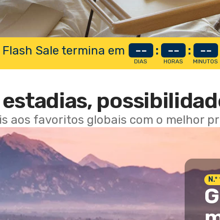
 Flash Sale termina em
--
:
--
:
--
DIAS
HORAS
MINUTOS
estadias, possibilidad
ais aos favoritos globais com o melhor p
N.º
G
m