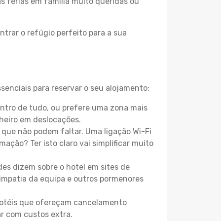
as férias em família muito queridas ou
trar o refúgio perfeito para a sua
senciais para reservar o seu alojamento:
ntro de tudo, ou prefere uma zona mais
heiro em deslocações.
que não podem faltar. Uma ligação Wi-Fi
mação? Ter isto claro vai simplificar muito
es dizem sobre o hotel em sites de
 simpatia da equipa e outros pormenores
 hotéis que ofereçam cancelamento
ar com custos extra.