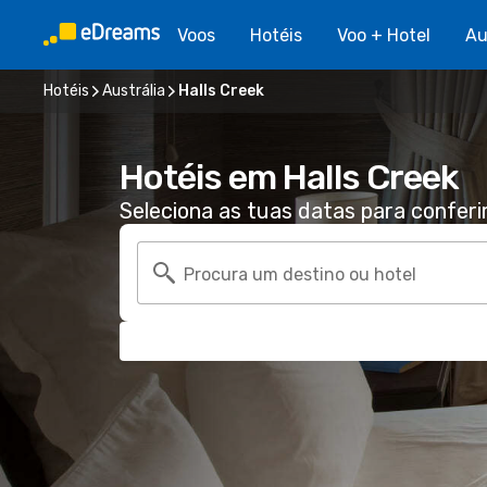
Voos
Hotéis
Voo + Hotel
Au
Hotéis
Austrália
Halls Creek
Hotéis em Halls Creek
Seleciona as tuas datas para conferi
Procura um destino ou hotel