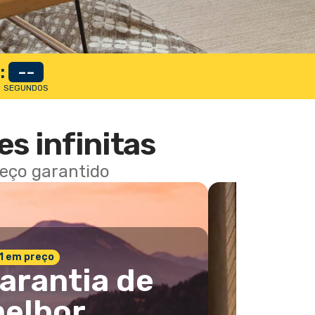
:
--
SEGUNDOS
es infinitas
reço garantido
 1 em preço
arantia de
elhor