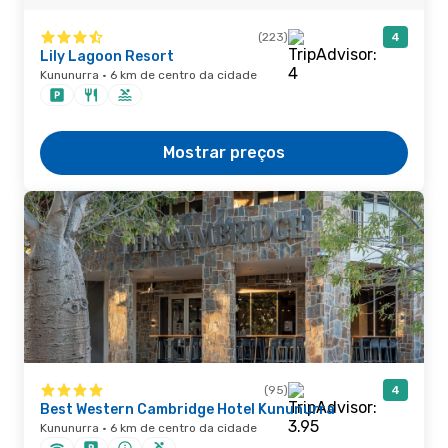
(223)
4
Lily Lagoon Resort
Kununurra · 6 km de centro da cidade
Mostrar preços
(95)
4
Best Western Cambridge Hotel Kununurra
Kununurra · 6 km de centro da cidade