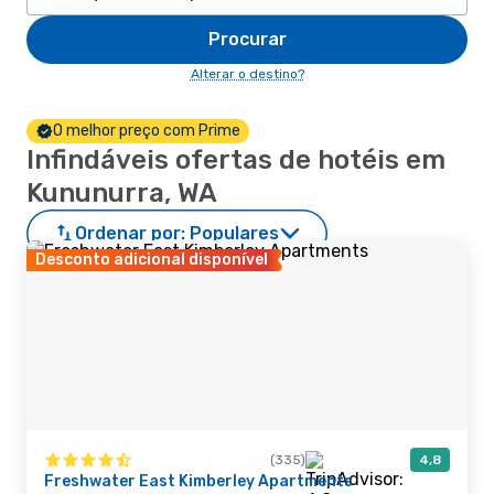
Procurar
Alterar o destino?
O melhor preço com Prime
Infindáveis ofertas de hotéis em
Kununurra, WA
Ordenar por:
Populares
Desconto adicional disponível
(335)
4,8
Freshwater East Kimberley Apartments