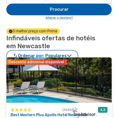
Procurar
Alterar o destino?
O melhor preço com Prime
Infindáveis ofertas de hotéis
em Newcastle
Ordenar por:
Populares
Desconto adicional disponível
(3985)
4,3
Best Western Plus Apollo Hotel Newcastle