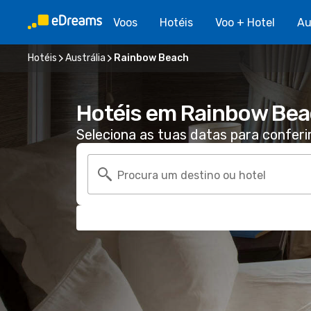
Voos
Hotéis
Voo + Hotel
Au
Hotéis
Austrália
Rainbow Beach
Hotéis em Rainbow Be
Seleciona as tuas datas para conferi
Procura um destino ou hotel