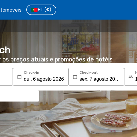
tomóveis
PT
(€)
ach
r os preços atuais e promoções de hotéis
Check-in
Check-out