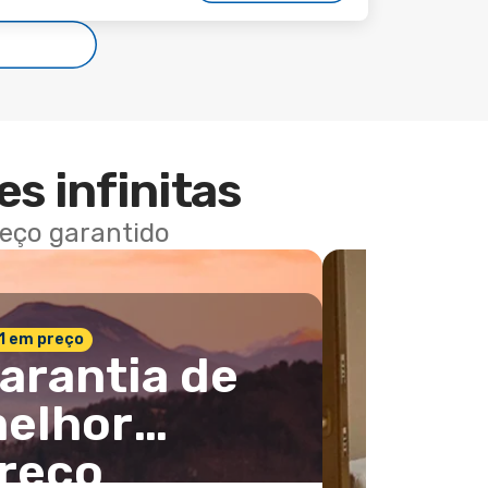
es infinitas
reço garantido
 1 em preço
arantia de
elhor
reço