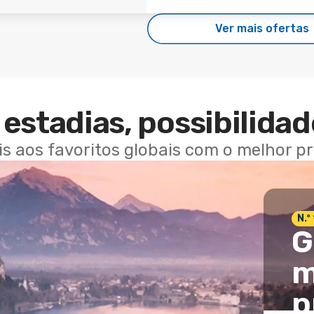
Ver mais ofertas
estadias, possibilidad
ais aos favoritos globais com o melhor p
N.º
G
m
p