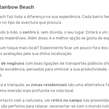
 Rainbow Beach
ach faz toda a diferença na sua experiência. Cada bairro t
se no tipo de aventura que procura.
tudo à mão, o
centro
é, sem dúvida, o seu lugar. Estará a um 
 imperdíveis. Além disso, é a melhor opção se gosta de ex
um toque mais local? Experimente ficar um pouco fora dos 
 avaliações pela sua ótima localização.
s de negócios
com boas ligações de transportes públicos of
e excelência, pensados para otimizar a sua produtividade,
s.
a e tranquila, as
zonas residenciais
são uma alternativa fa
uma imersão mais profunda na vida local.
contacto com a natureza, um
retiro no campo
nas proximida
 são perfeitos para relaxar, reconectar-se com o mundo nat