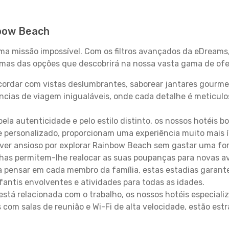
nbow Beach
uma missão impossível. Com os filtros avançados da eDreams
gumas das opções que descobrirá na nossa vasta gama de ofe
ordar com vistas deslumbrantes, saborear jantares gourmet
ncias de viagem inigualáveis, onde cada detalhe é meticu
pela autenticidade e pelo estilo distinto, os nossos hotéis 
e personalizado, proporcionam uma experiência muito mais 
iver ansioso por explorar Rainbow Beach sem gastar uma fo
lhas permitem-lhe realocar as suas poupanças para novas a
 pensar em cada membro da família, estas estadias garante
antis envolventes e atividades para todas as idades.
stá relacionada com o trabalho, os nossos hotéis especiali
s com salas de reunião e Wi-Fi de alta velocidade, estão es