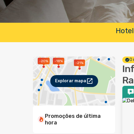
Hotel
O 
-20%
-18%
-21%
In
Ra
Explorar mapa
Promoções de última
hora