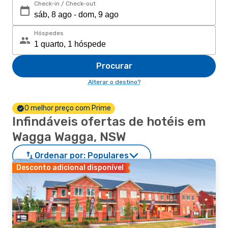
Check-in / Check-out
Hóspedes
Procurar
Alterar o destino?
O melhor preço com Prime
Infindáveis ofertas de hotéis em
Wagga Wagga, NSW
Ordenar por:
Populares
Desconto adicional disponível