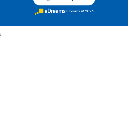
eDreams
©
2026
;