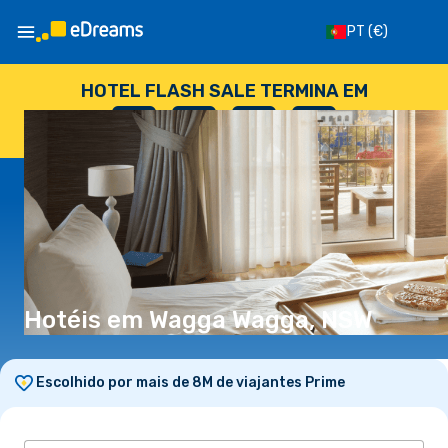
PT
(€)
HOTEL FLASH SALE TERMINA EM
--
:
--
:
--
:
--
DIAS
HORAS
MINUTOS
SEGUNDOS
Hotéis em Wagga Wagga, NSW
Escolhido por mais de 8M de viajantes Prime