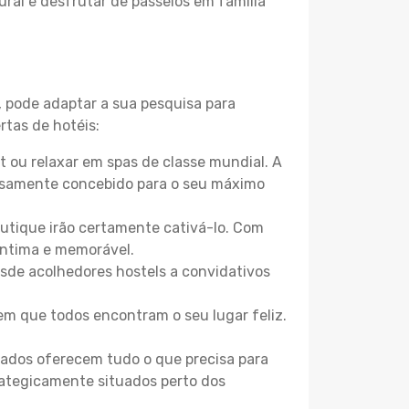
ural e desfrutar de passeios em família
, pode adaptar a sua pesquisa para
rtas de hotéis:
 ou relaxar em spas de classe mundial. A
losamente concebido para o seu máximo
boutique irão certamente cativá-lo. Com
íntima e memorável.
Desde acolhedores hostels a convidativos
m que todos encontram o seu lugar feliz.
zados oferecem tudo o que precisa para
trategicamente situados perto dos