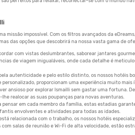
 são perfeitos para relaxar, reconectar-se com o mundo nat
li
uma missão impossível. Com os filtros avançados da eDreams
gumas das opções que descobrirá na nossa vasta gama de ofe
ordar com vistas deslumbrantes, saborear jantares gourmet
ncias de viagem inigualáveis, onde cada detalhe é meticu
pela autenticidade e pelo estilo distinto, os nossos hotéis 
e personalizado, proporcionam uma experiência muito mais 
iver ansioso por explorar Ismailli sem gastar uma fortuna. 
-lhe realocar as suas poupanças para novas aventuras.
 pensar em cada membro da família, estas estadias garante
antis envolventes e atividades para todas as idades.
stá relacionada com o trabalho, os nossos hotéis especiali
s com salas de reunião e Wi-Fi de alta velocidade, estão es