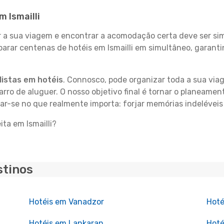
m Ismailli
 sua viagem e encontrar a acomodação certa deve ser simp
parar centenas de hotéis em Ismailli em simultâneo, garant
istas em hotéis
. Connosco, pode organizar toda a sua vi
carro de aluguer. O nosso objetivo final é tornar o planeame
ar-se no que realmente importa: forjar memórias indeléveis 
ita em Ismailli?
stinos
Hotéis em Vanadzor
Hoté
Hotéis em Lankaran
Hoté