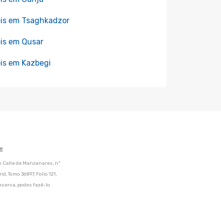
is em Tsaghkadzor
is em Qusar
is em Kazbegi
e
m Calle de Manzanares, nº
d, Tomo 36897, Folio 121,
eserva, podes fazê-lo