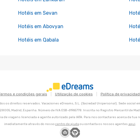
Hotéis em Sevan
Hoté
Hotéis em Abovyan
Hoté
Hotéis em Qabala
Hoté
Termos e condições gerais
Utilização de cookies
Política de privacidad
os os direitos reservados. Vacaciones eDreams, S.L. (Sociedad Unipersonal). Sede social e
8, 28005, Madrid, Espanha. Número de IVA ESB-61965778. Inscrita no Registro Mercantil de Madri
ia de viagens licenciada e agente autorizado pela IATA. Para nos contactares acerca da tua r
imediatamente através do nosso
centro de ajuda
ou contacta os nossos agentes
aqui
.