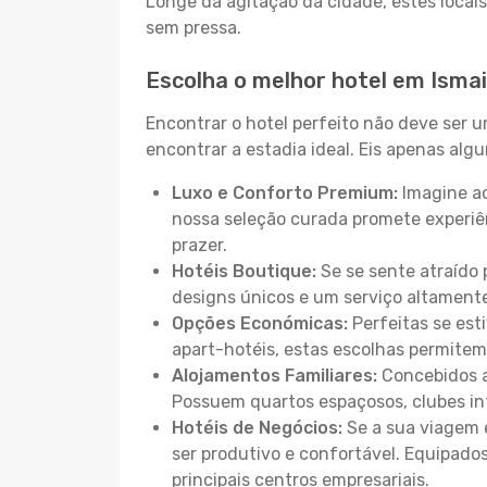
Longe da agitação da cidade, estes locais
sem pressa.
Escolha o melhor hotel em Ismail
Encontrar o hotel perfeito não deve ser 
encontrar a estadia ideal. Eis apenas al
Luxo e Conforto Premium:
Imagine ac
nossa seleção curada promete experiê
prazer.
Hotéis Boutique:
Se se sente atraído 
designs únicos e um serviço altament
Opções Económicas:
Perfeitas se est
apart-hotéis, estas escolhas permitem
Alojamentos Familiares:
Concebidos a
Possuem quartos espaçosos, clubes inf
Hotéis de Negócios:
Se a sua viagem e
ser produtivo e confortável. Equipado
principais centros empresariais.