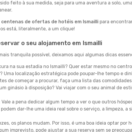
sido feito à sua medida, seja para uma aventura a solo, um
anear.
a
centenas de ofertas de hotéis em Ismailli
para encontrar
 está, literalmente, a um clique!
servar o seu alojamento em Ismailli
 mais tranquila possível, deixamos aqui algumas dicas essenc
ura na sua estadia no Ismailli? Quer estar mesmo no centr
? Uma localização estratégica pode poupar-lhe tempo e din
es de começar a procurar, faça uma lista das comodidades 
um ginásio à disposição? Vai viajar com o seu animal de esti
:
Vale a pena dedicar algum tempo a ver o que outros hósped
 podem dar-lhe uma ideia real sobre o serviço, a limpeza, a
zes, os planos mudam. Por isso, é uma boa ideia optar por
 algum imprevisto, pode ajustar a sua reserva sem se preocup