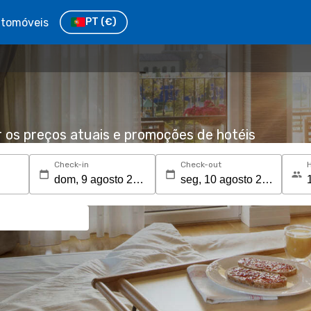
tomóveis
PT
(€)
r os preços atuais e promoções de hotéis
Check-in
Check-out