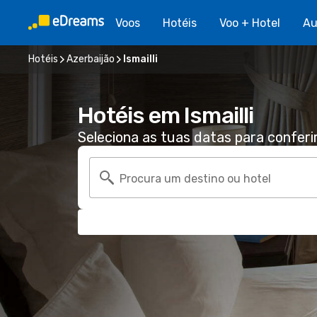
Voos
Hotéis
Voo + Hotel
Au
Hotéis
Azerbaijão
Ismailli
Hotéis em Ismailli
Seleciona as tuas datas para conferi
Procura um destino ou hotel