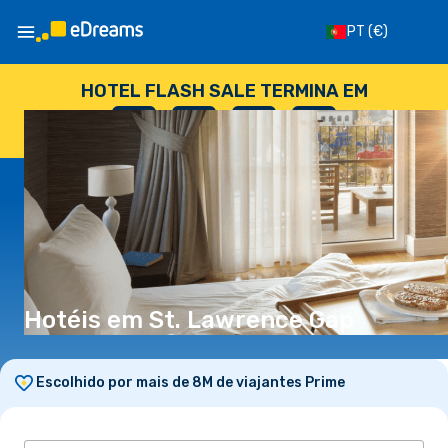
PT
(€)
HOTEL FLASH SALE TERMINA EM
--
:
--
:
--
:
--
DIAS
HORAS
MINUTOS
SEGUNDOS
Hotéis em St. Lawrence Gap
Escolhido por mais de 8M de viajantes Prime