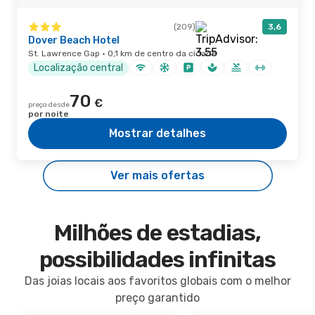
(209)
3,6
Dover Beach Hotel
St. Lawrence Gap · 0,1 km de centro da cidade
Localização central
70
€
preço desde
por noite
Mostrar detalhes
Ver mais ofertas
Milhões de estadias,
possibilidades infinitas
Das joias locais aos favoritos globais com o melhor
preço garantido