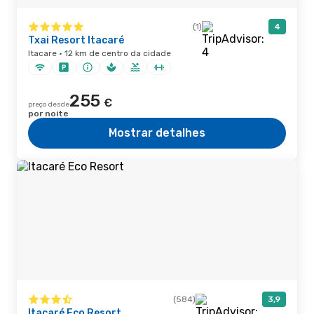
(1)
4
Txai Resort Itacaré
Itacare · 12 km de centro da cidade
255
€
preço desde
por noite
Mostrar detalhes
(584)
3,9
Itacaré Eco Resort