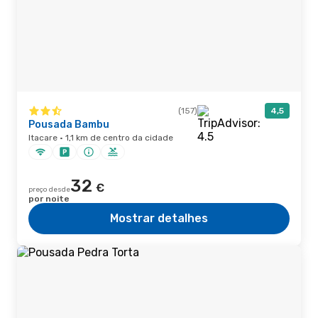
(157)
4,5
Pousada Bambu
Itacare · 1,1 km de centro da cidade
32
€
preço desde
por noite
Mostrar detalhes