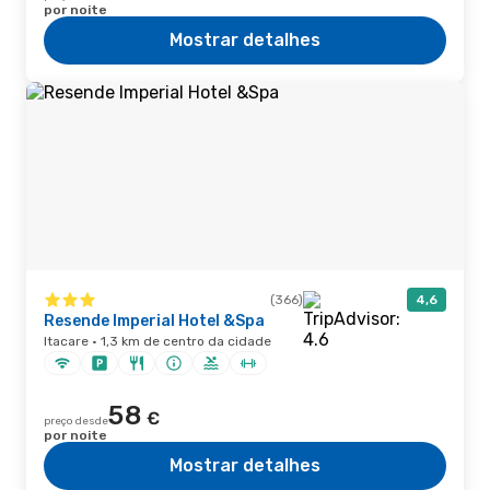
por noite
Mostrar detalhes
(366)
4,6
Resende Imperial Hotel &Spa
Itacare · 1,3 km de centro da cidade
58
€
preço desde
por noite
Mostrar detalhes