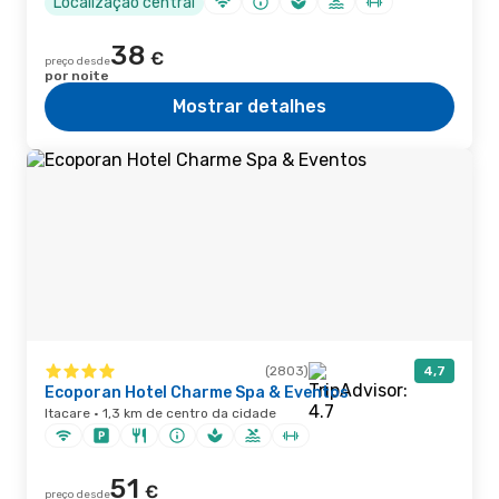
Localização central
38
€
preço desde
por noite
Mostrar detalhes
(2803)
4,7
Ecoporan Hotel Charme Spa & Eventos
Itacare · 1,3 km de centro da cidade
51
€
preço desde