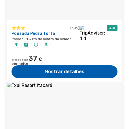
(309)
4,4
Pousada Pedra Torta
Itacare · 1,3 km de centro da cidade
37
€
preço desde
por noite
Mostrar detalhes