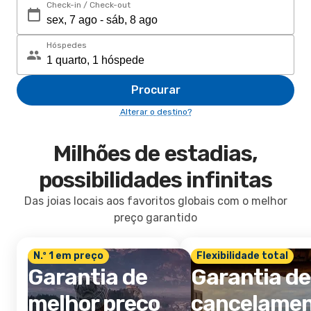
Check-in / Check-out
Hóspedes
Procurar
Alterar o destino?
Milhões de estadias,
possibilidades infinitas
Das joias locais aos favoritos globais com o melhor
preço garantido
N.º 1 em preço
Flexibilidade total
Garantia de
Garantia de
melhor preço
cancelame