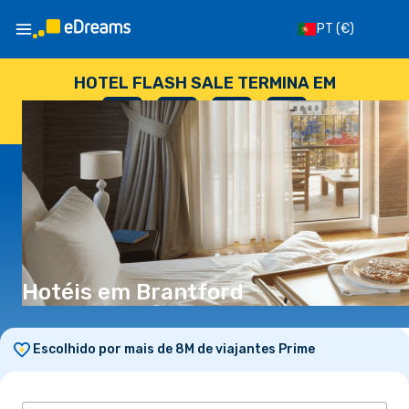
PT
(€)
HOTEL FLASH SALE TERMINA EM
--
:
--
:
--
:
--
DIAS
HORAS
MINUTOS
SEGUNDOS
Hotéis em Brantford
Escolhido por mais de 8M de viajantes Prime