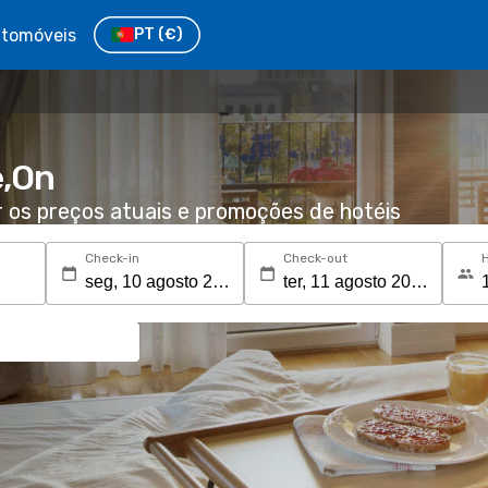
tomóveis
PT
(€)
e,On
r os preços atuais e promoções de hotéis
Check-in
Check-out