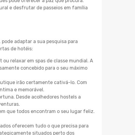
des pode oferecer a paz que procura.
ural e desfrutar de passeios em família
, pode adaptar a sua pesquisa para
rtas de hotéis:
 ou relaxar em spas de classe mundial. A
losamente concebido para o seu máximo
boutique irão certamente cativá-lo. Com
íntima e memorável.
ortuna. Desde acolhedores hostels a
venturas.
m que todos encontram o seu lugar feliz.
zados oferecem tudo o que precisa para
trategicamente situados perto dos