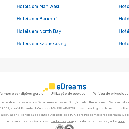
Hotéis em Maniwaki
Hoté
Hotéis em Bancroft
Hoté
Hotéis em North Bay
Hoté
Hotéis em Kapuskasing
Hoté
Termos e condições gerais
Utilização de cookies
Política de privacidad
os os direitos reservados. Vacaciones eDreams, S.L. (Sociedad Unipersonal). Sede social e
8, 28005, Madrid, Espanha. Número de IVA ESB-61965778. Inscrita no Registro Mercantil de Madri
ia de viagens licenciada e agente autorizado pela IATA. Para nos contactares acerca da tua r
imediatamente através do nosso
centro de ajuda
ou contacta os nossos agentes
aqui
.