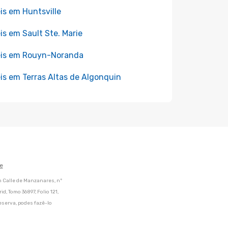
is em Huntsville
is em Sault Ste. Marie
is em Rouyn-Noranda
is em Terras Altas de Algonquin
e
m Calle de Manzanares, nº
d, Tomo 36897, Folio 121,
eserva, podes fazê-lo