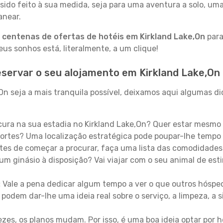
sido feito à sua medida, seja para uma aventura a solo, um
anear.
a
centenas de ofertas de hotéis em Kirkland Lake,On
para
s sonhos está, literalmente, a um clique!
servar o seu alojamento em Kirkland Lake,On
n seja a mais tranquila possível, deixamos aqui algumas dic
ura na sua estadia no Kirkland Lake,On? Quer estar mesmo
ortes? Uma localização estratégica pode poupar-lhe tempo 
es de começar a procurar, faça uma lista das comodidades 
um ginásio à disposição? Vai viajar com o seu animal de esti
:
Vale a pena dedicar algum tempo a ver o que outros hósped
 podem dar-lhe uma ideia real sobre o serviço, a limpeza, a
zes, os planos mudam. Por isso, é uma boa ideia optar por