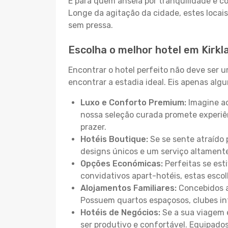
E para quem anseia por tranquilidade e 
Longe da agitação da cidade, estes locais
sem pressa.
Escolha o melhor hotel em Kirkl
Encontrar o hotel perfeito não deve ser 
encontrar a estadia ideal. Eis apenas al
Luxo e Conforto Premium:
Imagine ac
nossa seleção curada promete experiê
prazer.
Hotéis Boutique:
Se se sente atraído 
designs únicos e um serviço altament
Opções Económicas:
Perfeitas se est
convidativos apart-hotéis, estas esco
Alojamentos Familiares:
Concebidos a
Possuem quartos espaçosos, clubes inf
Hotéis de Negócios:
Se a sua viagem e
ser produtivo e confortável. Equipado