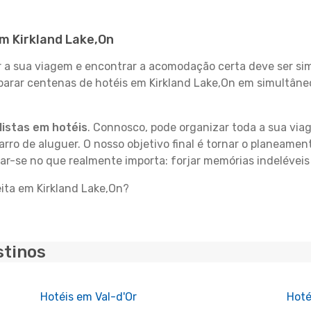
em Kirkland Lake,On
 sua viagem e encontrar a acomodação certa deve ser simp
parar centenas de hotéis em Kirkland Lake,On em simultâne
istas em hotéis
. Connosco, pode organizar toda a sua vi
carro de aluguer. O nosso objetivo final é tornar o planeame
ar-se no que realmente importa: forjar memórias indeléveis
eita em Kirkland Lake,On?
stinos
Hotéis em Val-d'Or
Hoté