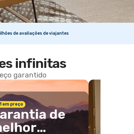
ilhões de avaliações de viajantes
es infinitas
reço garantido
 1 em preço
arantia de
elhor