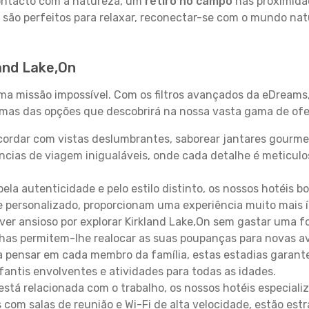
contacto com a natureza, um
retiro no campo
nas proximida
 são perfeitos para relaxar, reconectar-se com o mundo nat
and Lake,On
uma missão impossível. Com os filtros avançados da eDreams
gumas das opções que descobrirá na nossa vasta gama de ofe
ordar com vistas deslumbrantes, saborear jantares gourmet
ncias de viagem inigualáveis, onde cada detalhe é meticu
pela autenticidade e pelo estilo distinto, os nossos hotéis 
e personalizado, proporcionam uma experiência muito mais 
iver ansioso por explorar Kirkland Lake,On sem gastar uma f
lhas permitem-lhe realocar as suas poupanças para novas a
 pensar em cada membro da família, estas estadias garante
antis envolventes e atividades para todas as idades.
stá relacionada com o trabalho, os nossos hotéis especiali
s com salas de reunião e Wi-Fi de alta velocidade, estão es