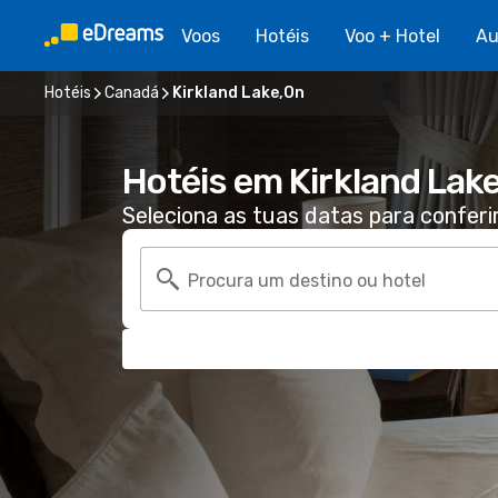
Voos
Hotéis
Voo + Hotel
Au
Hotéis
Canadá
Kirkland Lake,On
Hotéis em Kirkland Lak
Seleciona as tuas datas para conferi
Procura um destino ou hotel