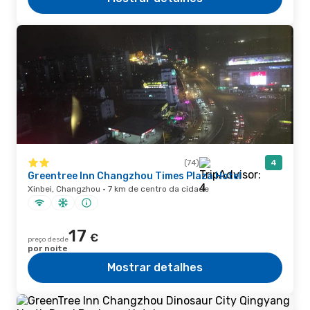
(74)
4
Greentree Inn Changzhou Times Plaza Hotel
Xinbei, Changzhou · 7 km de centro da cidade
17
€
preço desde
por noite
Mostrar detalhes