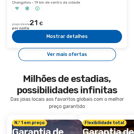
Changzhou · 19 km de centro da cidade
21
€
preço desde
por noite
Mostrar detalhes
Ver mais ofertas
Milhões de estadias,
possibilidades infinitas
Das joias locais aos favoritos globais com o melhor
preço garantido
N.º 1 em preço
Flexibilidade total
Garantia de
Garantia de