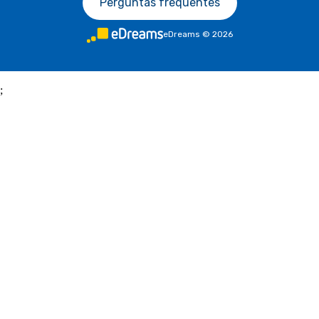
Perguntas frequentes
eDreams
©
2026
;