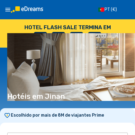
PT
(€)
HOTEL FLASH SALE TERMINA EM
--
:
--
:
--
:
--
DIAS
HORAS
MINUTOS
SEGUNDOS
Hotéis em Jinan
Escolhido por mais de 8M de viajantes Prime