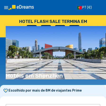
PT
(€)
HOTEL FLASH SALE TERMINA EM
--
:
--
:
--
:
--
DIAS
HORAS
MINUTOS
SEGUNDOS
Hotéis em Shenzhen
Escolhido por mais de 8M de viajantes Prime