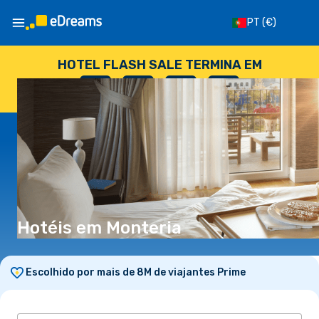
PT
(€)
HOTEL FLASH SALE TERMINA EM
--
:
--
:
--
:
--
DIAS
HORAS
MINUTOS
SEGUNDOS
Hotéis em Monteria
Escolhido por mais de 8M de viajantes Prime