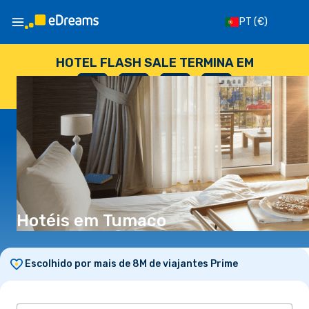
PT
(€)
HOTEL FLASH SALE TERMINA EM
--
:
--
:
--
:
--
DIAS
HORAS
MINUTOS
SEGUNDOS
Hotéis em Tumaco
Escolhido por mais de 8M de viajantes Prime