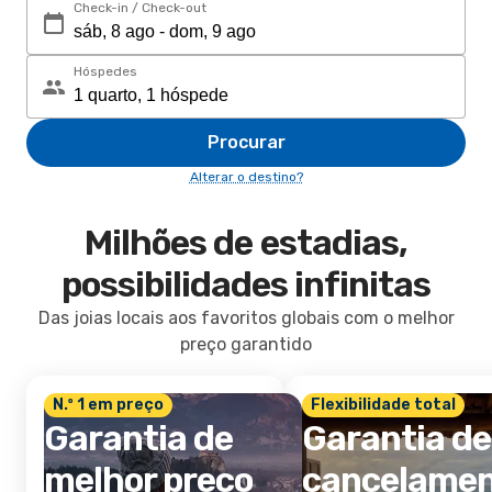
Check-in / Check-out
Hóspedes
Procurar
Alterar o destino?
Milhões de estadias,
possibilidades infinitas
Das joias locais aos favoritos globais com o melhor
preço garantido
N.º 1 em preço
Flexibilidade total
Garantia de
Garantia de
melhor preço
cancelame