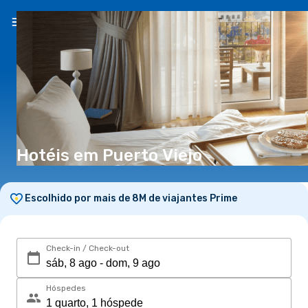
PT
(€)
Hotéis em Puerto Viejo
Escolhido por mais de 8M de viajantes Prime
Check-in / Check-out
Hóspedes