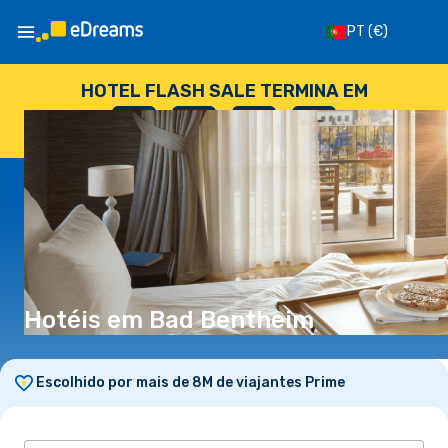
PT
(€)
HOTEL FLASH SALE TERMINA EM
--
:
--
:
--
:
--
DIAS
HORAS
MINUTOS
SEGUNDOS
Hotéis em Bad Bentheim
Escolhido por mais de 8M de viajantes Prime