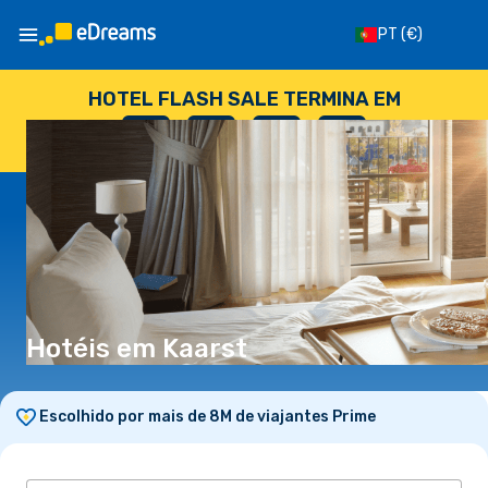
PT
(€)
HOTEL FLASH SALE TERMINA EM
--
:
--
:
--
:
--
DIAS
HORAS
MINUTOS
SEGUNDOS
Hotéis em Kaarst
Escolhido por mais de 8M de viajantes Prime