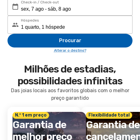
Check-in / Check-out
Hóspedes
Procurar
Alterar o destino?
Milhões de estadias,
possibilidades infinitas
Das joias locais aos favoritos globais com o melhor
preço garantido
N.º 1 em preço
Flexibilidade total
Garantia de
Garantia de
melhor preço
cancelame