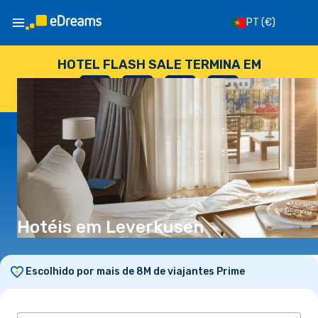
PT
(€)
HOTEL FLASH SALE TERMINA EM
--
:
--
:
--
:
--
DIAS
HORAS
MINUTOS
SEGUNDOS
Hotéis em Leverkusen
Escolhido por mais de 8M de viajantes Prime