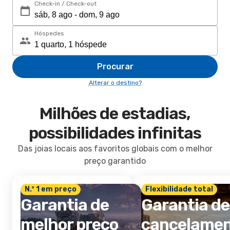
Check-in / Check-out
Hóspedes
Procurar
Alterar o destino?
Milhões de estadias,
possibilidades infinitas
Das joias locais aos favoritos globais com o melhor
preço garantido
N.º 1 em preço
Flexibilidade total
Garantia de
Garantia de
melhor preço
cancelame