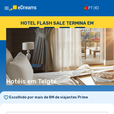
PT
(€)
HOTEL FLASH SALE TERMINA EM
--
:
--
:
--
:
--
DIAS
HORAS
MINUTOS
SEGUNDOS
Hotéis em Telgte
Escolhido por mais de 8M de viajantes Prime