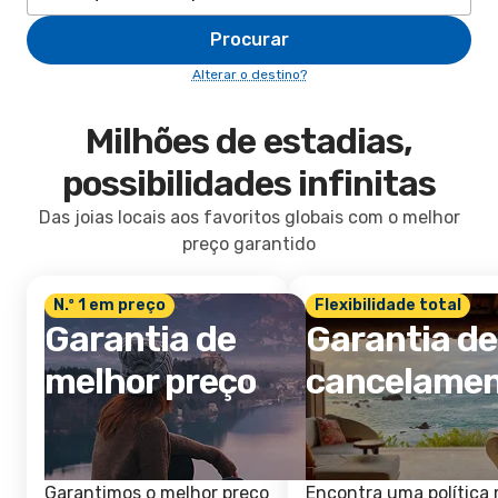
Procurar
Alterar o destino?
Milhões de estadias,
possibilidades infinitas
Das joias locais aos favoritos globais com o melhor
preço garantido
N.º 1 em preço
Flexibilidade total
Garantia de
Garantia de
melhor preço
cancelame
Garantimos o melhor preço
Encontra uma política 