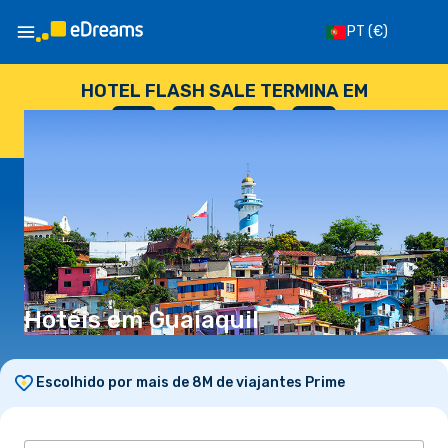
PT
(€)
HOTEL FLASH SALE TERMINA EM
--
:
--
:
--
:
--
DIAS
HORAS
MINUTOS
SEGUNDOS
Hotéis em Guaiaquil
Escolhido por mais de 8M de viajantes Prime