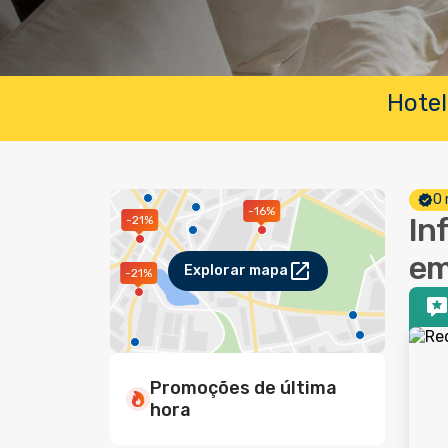
Hotel
O 
-16%
In
-21%
em
Explorar mapa
-21%
Promoções de última
hora