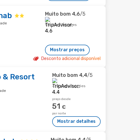
Muito bom
4,6
/5
ahab
dade
93 classificações
Mostrar preços
Desconto adicional disponível
Muito bom
4,4
/5
 & Resort
413 classificações
dade
preço desde
51
€
por noite
Mostrar detalhes
Muito bom
4,4
/5