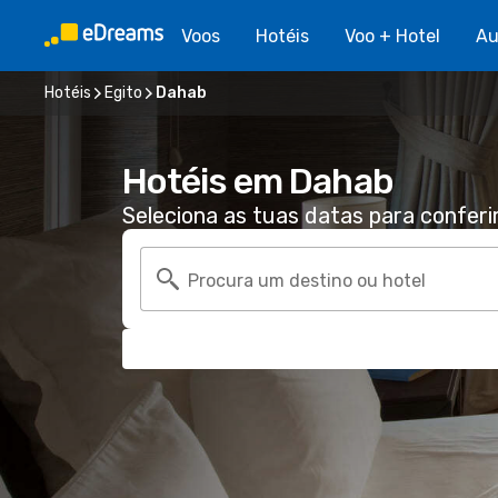
Voos
Hotéis
Voo + Hotel
Au
Hotéis
Egito
Dahab
Hotéis em Dahab
Seleciona as tuas datas para conferi
Procura um destino ou hotel