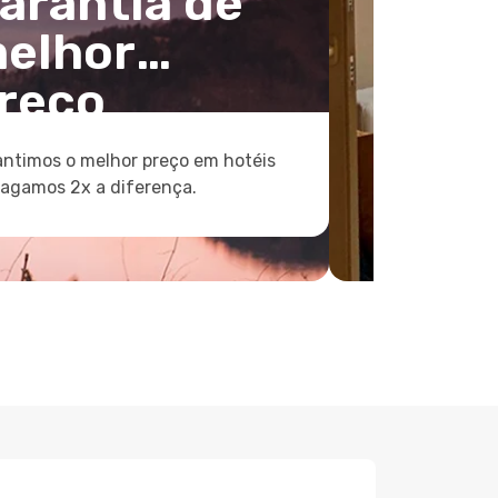
arantia de
elhor
reço
ntimos o melhor preço em hotéis
pagamos 2x a diferença.