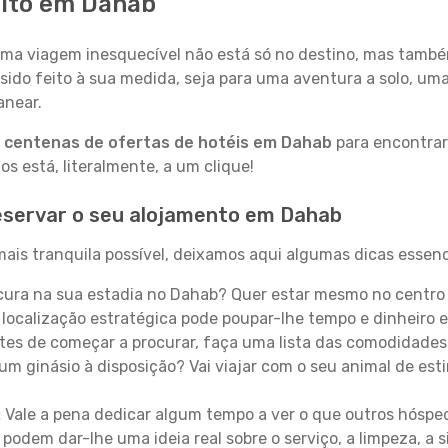
eito em Dahab
a viagem inesquecível não está só no destino, mas també
sido feito à sua medida, seja para uma aventura a solo, um
anear.
a
centenas de ofertas de hotéis em Dahab
para encontrar 
 está, literalmente, a um clique!
eservar o seu alojamento em Dahab
ais tranquila possível, deixamos aqui algumas dicas essenci
ura na sua estadia no Dahab? Quer estar mesmo no centro
localização estratégica pode poupar-lhe tempo e dinheiro 
es de começar a procurar, faça uma lista das comodidades 
um ginásio à disposição? Vai viajar com o seu animal de esti
:
Vale a pena dedicar algum tempo a ver o que outros hósped
 podem dar-lhe uma ideia real sobre o serviço, a limpeza, a