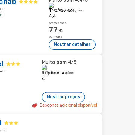
Dahab
de
1047 classificações
preço desde
77
€
por noite
Mostrar detalhes
Muito bom
4
/5
l
dade
567 classificações
Mostrar preços
Desconto adicional disponível
l
dade