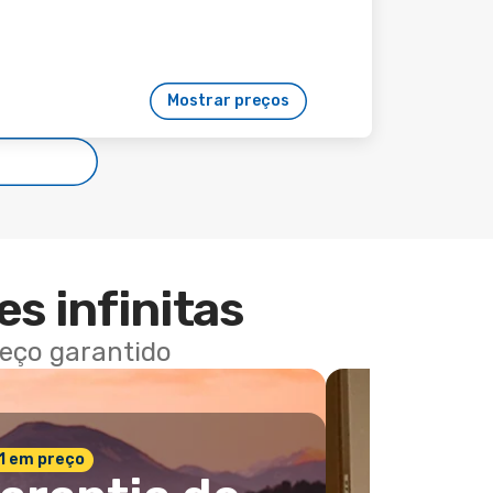
Mostrar preços
es infinitas
reço garantido
 1 em preço