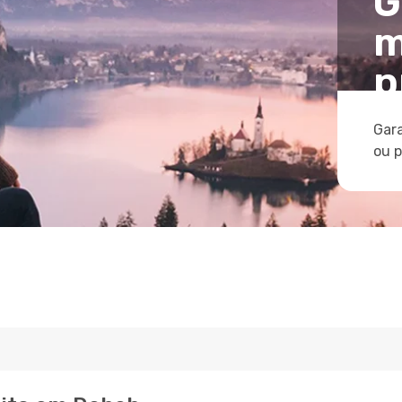
G
m
p
Gara
ou 