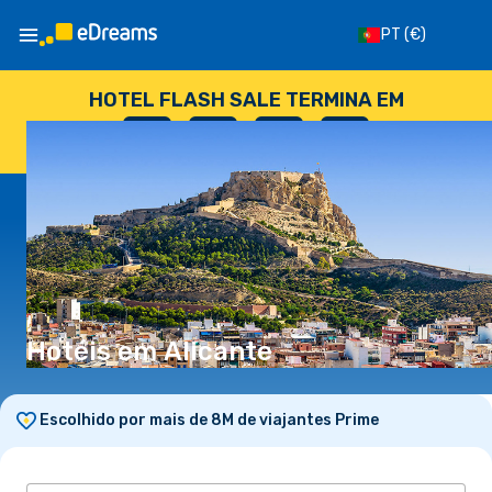
PT
(€)
HOTEL FLASH SALE TERMINA EM
--
:
--
:
--
:
--
DIAS
HORAS
MINUTOS
SEGUNDOS
Hotéis em Alicante
Escolhido por mais de 8M de viajantes Prime