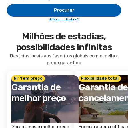
Procurar
Alterar o destino?
Milhões de estadias,
possibilidades infinitas
Das joias locais aos favoritos globais com o melhor
preço garantido
N.º 1 em preço
Flexibilidade total
Garantia de
Garantia de
melhor preço
cancelame
Garantimos o melhor preço
Encontra uma política 