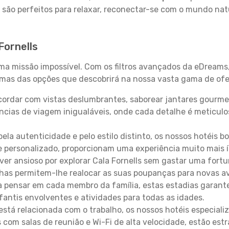
 são perfeitos para relaxar, reconectar-se com o mundo nat
Fornells
uma missão impossível. Com os filtros avançados da eDreams
gumas das opções que descobrirá na nossa vasta gama de ofe
ordar com vistas deslumbrantes, saborear jantares gourmet
ncias de viagem inigualáveis, onde cada detalhe é meticu
pela autenticidade e pelo estilo distinto, os nossos hotéis 
e personalizado, proporcionam uma experiência muito mais 
iver ansioso por explorar Cala Fornells sem gastar uma fort
lhas permitem-lhe realocar as suas poupanças para novas a
 pensar em cada membro da família, estas estadias garante
antis envolventes e atividades para todas as idades.
stá relacionada com o trabalho, os nossos hotéis especiali
s com salas de reunião e Wi-Fi de alta velocidade, estão es