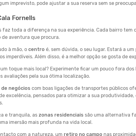
 algum imprevisto, pode ajustar a sua reserva sem se preocup
ala Fornells
ls faz toda a diferença na sua experiência. Cada bairro tem
po de aventura que procura.
tudo à mão, o
centro
é, sem dúvida, o seu lugar. Estará a um 
imperdíveis. Além disso, é a melhor opção se gosta de expl
um toque mais local? Experimente ficar um pouco fora dos 
 avaliações pela sua ótima localização.
s de negócios
com boas ligações de transportes públicos of
e excelência, pensados para otimizar a sua produtividade,
s.
a e tranquila, as
zonas residenciais
são uma alternativa fa
uma imersão mais profunda na vida local.
contacto com a natureza, um
retiro no campo
nas proximida