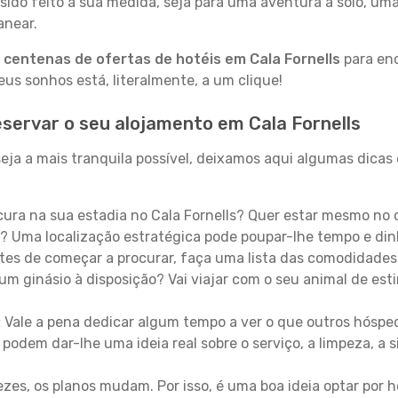
sido feito à sua medida, seja para uma aventura a solo, um
anear.
a
centenas de ofertas de hotéis em Cala Fornells
para enc
s sonhos está, literalmente, a um clique!
servar o seu alojamento em Cala Fornells
eja a mais tranquila possível, deixamos aqui algumas dicas 
ura na sua estadia no Cala Fornells? Quer estar mesmo no 
? Uma localização estratégica pode poupar-lhe tempo e din
es de começar a procurar, faça uma lista das comodidades 
um ginásio à disposição? Vai viajar com o seu animal de esti
:
Vale a pena dedicar algum tempo a ver o que outros hósped
 podem dar-lhe uma ideia real sobre o serviço, a limpeza, a
zes, os planos mudam. Por isso, é uma boa ideia optar por