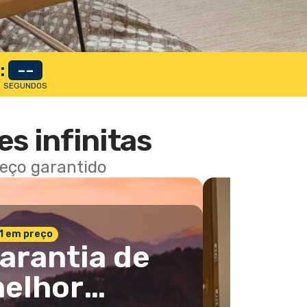
:
--
SEGUNDOS
es infinitas
reço garantido
 1 em preço
arantia de
elhor