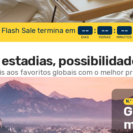
 Flash Sale termina em
--
:
--
:
--
DIAS
HORAS
MINUTOS
estadias, possibilidad
ais aos favoritos globais com o melhor p
N.º
G
m