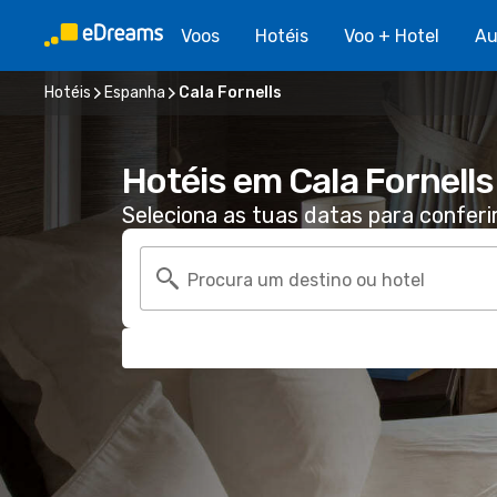
Voos
Hotéis
Voo + Hotel
Au
Hotéis
Espanha
Cala Fornells
Hotéis em Cala Fornells
Seleciona as tuas datas para conferi
Procura um destino ou hotel