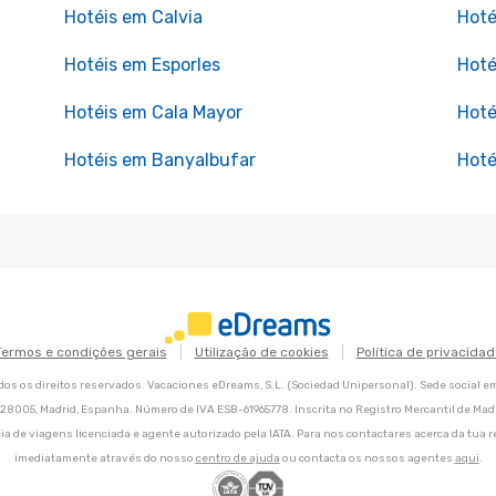
Hotéis em Calvia
Hoté
Hotéis em Esporles
Hoté
Hotéis em Cala Mayor
Hoté
Hotéis em Banyalbufar
Hoté
Termos e condições gerais
Utilização de cookies
Política de privacidad
os os direitos reservados. Vacaciones eDreams, S.L. (Sociedad Unipersonal). Sede social e
8, 28005, Madrid, Espanha. Número de IVA ESB-61965778. Inscrita no Registro Mercantil de Madri
ia de viagens licenciada e agente autorizado pela IATA. Para nos contactares acerca da tua r
imediatamente através do nosso
centro de ajuda
ou contacta os nossos agentes
aqui
.