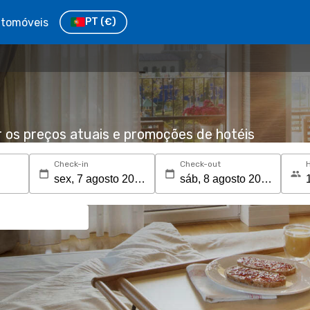
tomóveis
PT
(€)
r os preços atuais e promoções de hotéis
Check-in
Check-out