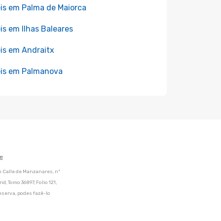
is em Palma de Maiorca
is em Ilhas Baleares
is em Andraitx
is em Palmanova
e
m Calle de Manzanares, nº
d, Tomo 36897, Folio 121,
eserva, podes fazê-lo