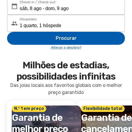
Check-in / Check-out
Hóspedes
Procurar
Alterar o destino?
Milhões de estadias,
possibilidades infinitas
Das joias locais aos favoritos globais com o melhor
preço garantido
N.º 1 em preço
Flexibilidade total
Garantia de
Garantia de
melhor preço
cancelame