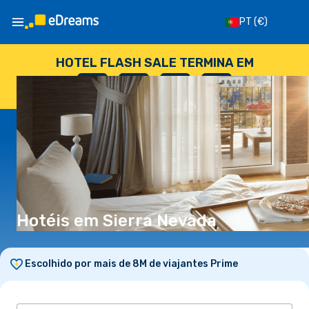
PT
(€)
HOTEL FLASH SALE TERMINA EM
--
:
--
:
--
:
--
DIAS
HORAS
MINUTOS
SEGUNDOS
Hotéis em Sierra Nevada
Escolhido por mais de 8M de viajantes Prime