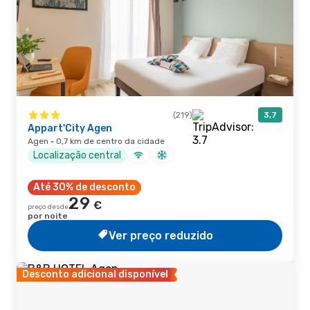
(219)
3,7
Appart'City Agen
Agen · 0,7 km de centro da cidade
Localização central
Até 30% de desconto
29
€
preço desde
por noite
Ver preço reduzido
Desconto adicional disponível