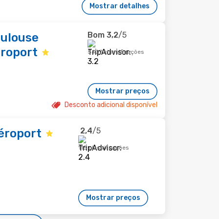
Mostrar detalhes
Bom
3,2
/5
oulouse
éroport
5407 classificações
Mostrar preços
Desconto adicional disponível
2,4
/5
éroport
115 classificações
Mostrar preços