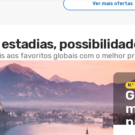
Ver mais ofertas
estadias, possibilidad
ais aos favoritos globais com o melhor p
N.º
G
m
p