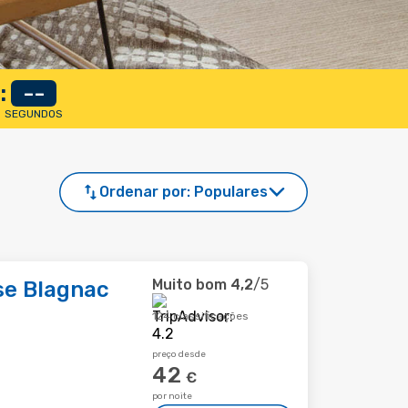
:
--
SEGUNDOS
Ordenar por:
Populares
Muito bom
4,2
/5
se Blagnac
124 classificações
preço desde
42
€
por noite