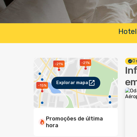
Hotel
O 
-21%
-21%
In
em
Explorar mapa
-15%
Promoções de última
hora