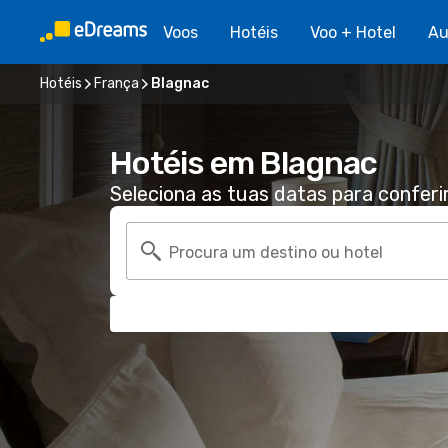
Voos
Hotéis
Voo + Hotel
Au
Hotéis
França
Blagnac
Hotéis em Blagnac
Seleciona as tuas datas para conferi
Procura um destino ou hotel