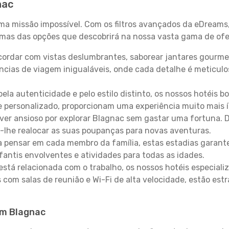
nac
uma missão impossível. Com os filtros avançados da eDreams
gumas das opções que descobrirá na nossa vasta gama de ofe
ordar com vistas deslumbrantes, saborear jantares gourmet
ncias de viagem inigualáveis, onde cada detalhe é meticu
pela autenticidade e pelo estilo distinto, os nossos hotéis 
e personalizado, proporcionam uma experiência muito mais 
iver ansioso por explorar Blagnac sem gastar uma fortuna. 
-lhe realocar as suas poupanças para novas aventuras.
 pensar em cada membro da família, estas estadias garante
antis envolventes e atividades para todas as idades.
stá relacionada com o trabalho, os nossos hotéis especiali
s com salas de reunião e Wi-Fi de alta velocidade, estão es
em Blagnac