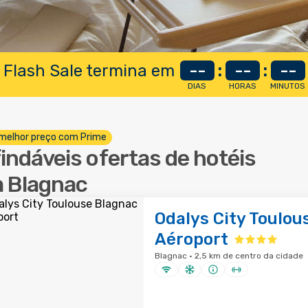
 Flash Sale termina em
--
:
--
:
--
DIAS
HORAS
MINUTOS
melhor preço com Prime
findáveis ofertas de hotéis
 Blagnac
Odalys City Toulou
Aéroport
Blagnac · 2,5 km de centro da cidade