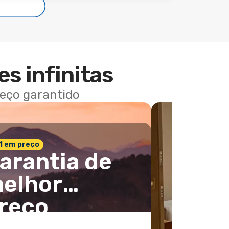
es infinitas
reço garantido
 1 em preço
arantia de
elhor
reço