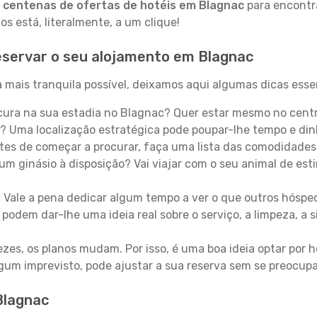
a
centenas de ofertas de hotéis em Blagnac
para encontra
 está, literalmente, a um clique!
eservar o seu alojamento em Blagnac
 mais tranquila possível, deixamos aqui algumas dicas essen
ura na sua estadia no Blagnac? Quer estar mesmo no centr
? Uma localização estratégica pode poupar-lhe tempo e din
es de começar a procurar, faça uma lista das comodidades 
um ginásio à disposição? Vai viajar com o seu animal de esti
:
Vale a pena dedicar algum tempo a ver o que outros hósped
 podem dar-lhe uma ideia real sobre o serviço, a limpeza, a
zes, os planos mudam. Por isso, é uma boa ideia optar por
 algum imprevisto, pode ajustar a sua reserva sem se preocup
Blagnac