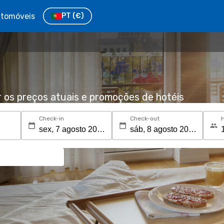
tomóveis
PT
(€)
r os preços atuais e promoções de hotéis
Check-in
Check-out