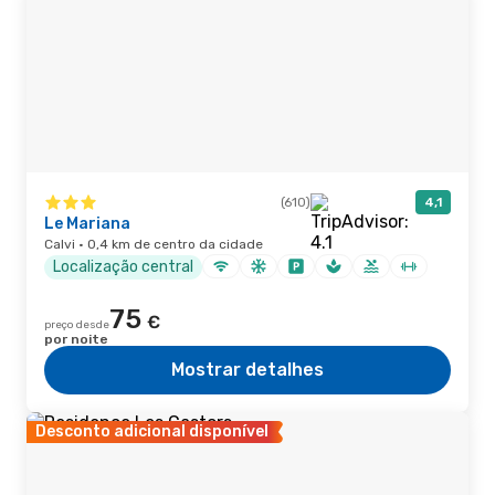
(610)
4,1
Le Mariana
Calvi · 0,4 km de centro da cidade
Localização central
75
€
preço desde
por noite
Mostrar detalhes
Desconto adicional disponível