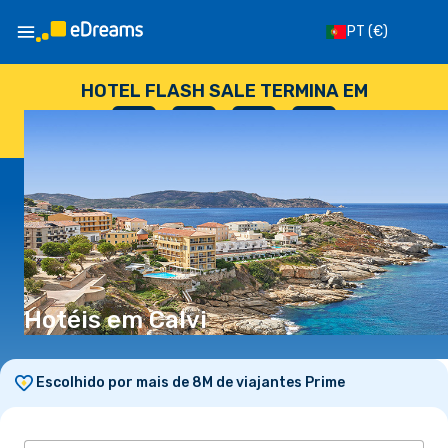
PT
(€)
HOTEL FLASH SALE TERMINA EM
--
:
--
:
--
:
--
DIAS
HORAS
MINUTOS
SEGUNDOS
Hotéis em Calvi
Escolhido por mais de 8M de viajantes Prime