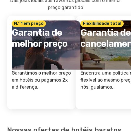
Das joias locais aos favoritos globais com o melhor
preço garantido
N.º 1 em preço
Flexibilidade total
Garantia de
Garantia de
melhor preço
cancelame
Garantimos o melhor preço
Encontra uma política 
em hotéis ou pagamos 2x
flexível ao mesmo preç
a diferença.
nós igualamos.
Nossas ofertas de hotéis baratos