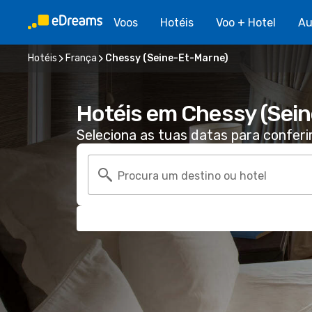
Voos
Hotéis
Voo + Hotel
Au
Hotéis
França
Chessy (Seine-Et-Marne)
Hotéis em Chessy (Sei
Seleciona as tuas datas para conferi
Procura um destino ou hotel