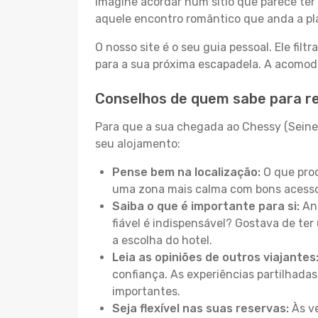
Imagine acordar num sítio que parece ter 
aquele encontro romântico que anda a pl
O nosso site é o seu guia pessoal. Ele filtr
para a sua próxima escapadela. A acomoda
Conselhos de quem sabe para r
Para que a sua chegada ao Chessy (Seine-
seu alojamento:
Pense bem na localização:
O que proc
uma zona mais calma com bons acessos
Saiba o que é importante para si:
Ant
fiável é indispensável? Gostava de ter 
a escolha do hotel.
Leia as opiniões de outros viajantes
confiança. As experiências partilhadas
importantes.
Seja flexível nas suas reservas:
Às ve