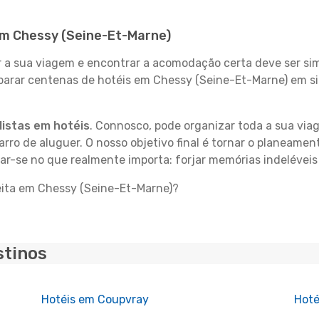
 em Chessy (Seine-Et-Marne)
 sua viagem e encontrar a acomodação certa deve ser simp
mparar centenas de hotéis em Chessy (Seine-Et-Marne) em s
istas em hotéis
. Connosco, pode organizar toda a sua vi
carro de aluguer. O nosso objetivo final é tornar o planeame
rar-se no que realmente importa: forjar memórias indelévei
eita em Chessy (Seine-Et-Marne)?
stinos
Hotéis em Coupvray
Hoté