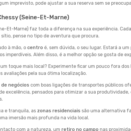
 algum imprevisto, pode ajustar a sua reserva sem se preocup
 Chessy (Seine-Et-Marne)
ne-Et-Marne) faz toda a diferença na sua experiência. Cada
sítio, pense no tipo de aventura que procura.
tudo à mão, o
centro
é, sem dúvida, o seu lugar. Estará a um 
 imperdíveis. Além disso, é a melhor opção se gosta de exp
um toque mais local? Experimente ficar um pouco fora dos 
 avaliações pela sua ótima localização.
s de negócios
com boas ligações de transportes públicos of
e excelência, pensados para otimizar a sua produtividade,
s.
a e tranquila, as
zonas residenciais
são uma alternativa fa
uma imersão mais profunda na vida local.
contacto com a natureza, um
retiro no campo
nas proximida