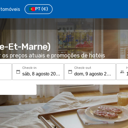
tomóveis
PT
(€)
ne-Et-Marne)
r os preços atuais e promoções de hotéis
Check-in
Check-out