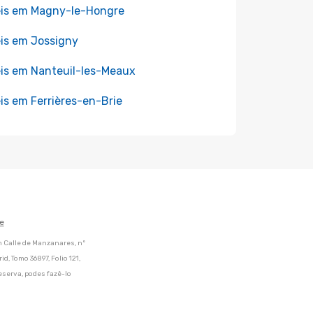
is em Magny-le-Hongre
is em Jossigny
is em Nanteuil-les-Meaux
is em Ferrières-en-Brie
e
m Calle de Manzanares, nº
d, Tomo 36897, Folio 121,
eserva, podes fazê-lo