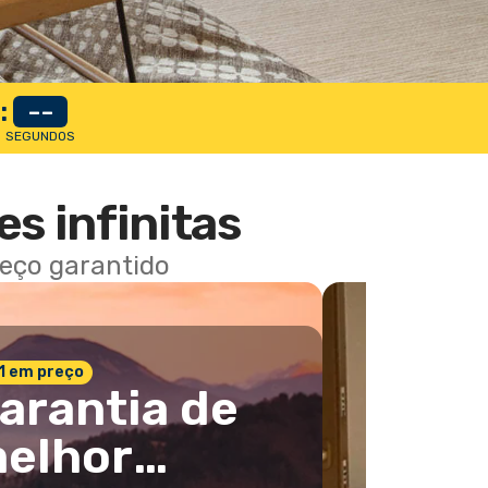
:
--
SEGUNDOS
es infinitas
reço garantido
 1 em preço
arantia de
elhor