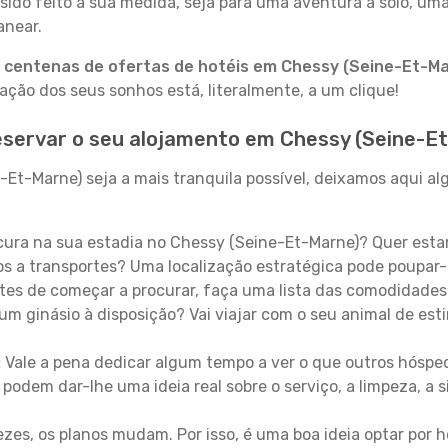
sido feito à sua medida, seja para uma aventura a solo, um
anear.
a
centenas de ofertas de hotéis em Chessy (Seine-Et-Ma
ção dos seus sonhos está, literalmente, a um clique!
eservar o seu alojamento em Chessy (Seine-E
Et-Marne) seja a mais tranquila possível, deixamos aqui al
ura na sua estadia no Chessy (Seine-Et-Marne)? Quer esta
 a transportes? Uma localização estratégica pode poupar-
es de começar a procurar, faça uma lista das comodidades 
um ginásio à disposição? Vai viajar com o seu animal de esti
:
Vale a pena dedicar algum tempo a ver o que outros hósped
 podem dar-lhe uma ideia real sobre o serviço, a limpeza, a
zes, os planos mudam. Por isso, é uma boa ideia optar por