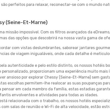
 são perfeitos para relaxar, reconectar-se com o mundo nat
sy (Seine-Et-Marne)
uma missão impossível. Com os filtros avançados da eDreams
gumas das opções que descobrirá na nossa vasta gama de ofe
ordar com vistas deslumbrantes, saborear jantares gourmet
ncias de viagem inigualáveis, onde cada detalhe é meticu
pela autenticidade e pelo estilo distinto, os nossos hotéis 
e personalizado, proporcionam uma experiência muito mais 
iver ansioso por explorar Chessy (Seine-Et-Marne) sem gas
estas escolhas permitem-lhe realocar as suas poupanças par
 pensar em cada membro da família, estas estadias garante
antis envolventes e atividades para todas as idades.
stá relacionada com o trabalho, os nossos hotéis especiali
s com salas de reunião e Wi-Fi de alta velocidade, estão es