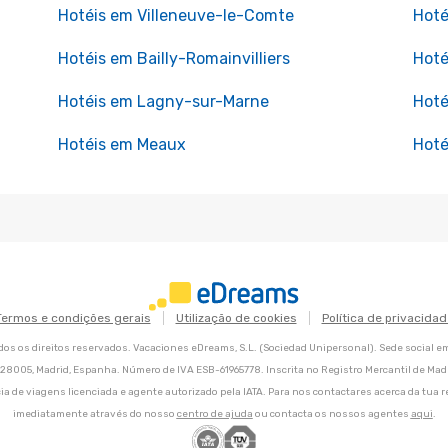
Hotéis em Villeneuve-le-Comte
Hoté
Hotéis em Bailly-Romainvilliers
Hoté
Hotéis em Lagny-sur-Marne
Hoté
Hotéis em Meaux
Hoté
Termos e condições gerais
Utilização de cookies
Política de privacidad
os os direitos reservados. Vacaciones eDreams, S.L. (Sociedad Unipersonal). Sede social e
8, 28005, Madrid, Espanha. Número de IVA ESB-61965778. Inscrita no Registro Mercantil de Madri
ia de viagens licenciada e agente autorizado pela IATA. Para nos contactares acerca da tua r
imediatamente através do nosso
centro de ajuda
ou contacta os nossos agentes
aqui
.