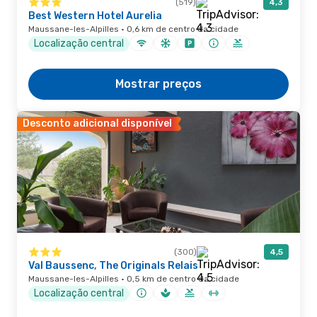
(519)
4,3
Best Western Hotel Aurelia
Maussane-les-Alpilles · 0,6 km de centro da cidade
Localização central
Mostrar preços
Desconto adicional disponível
(300)
4,5
Val Baussenc, The Originals Relais
Maussane-les-Alpilles · 0,5 km de centro da cidade
Localização central