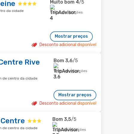
Muito bom
4
/5
Seine
ntro da cidade
934 classificações
Mostrar preços
Desconto adicional disponível
Bom
3,6
/5
Centre Rive
1826 classificações
km de centro da cidade
Mostrar preços
Desconto adicional disponível
Bom
3,5
/5
Centre
km de centro da cidade
3179 classificações