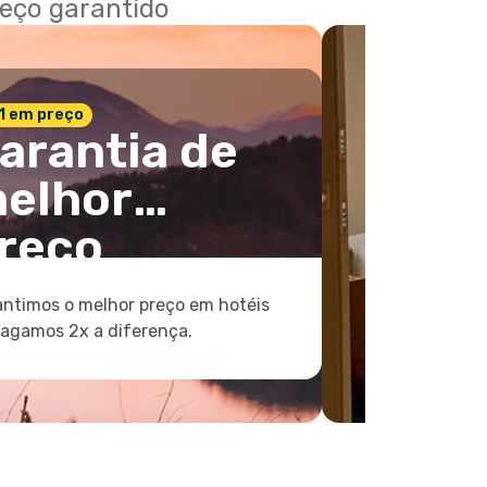
reço garantido
 1 em preço
arantia de
elhor
reço
ntimos o melhor preço em hotéis
pagamos 2x a diferença.