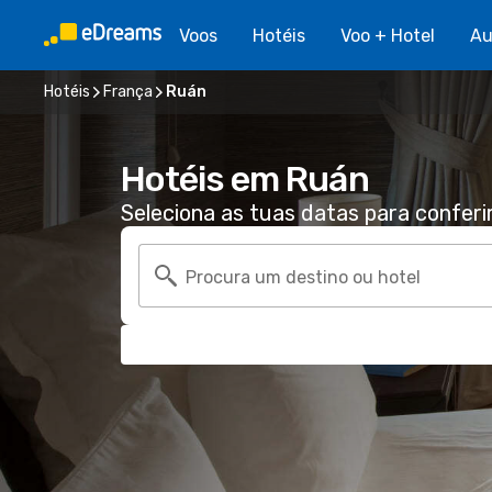
Voos
Hotéis
Voo + Hotel
Au
Hotéis
França
Ruán
Hotéis em Ruán
Seleciona as tuas datas para conferi
Procura um destino ou hotel