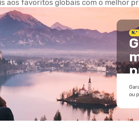
ais aos favoritos globais com o melhor p
N.º
G
m
p
Gara
ou 