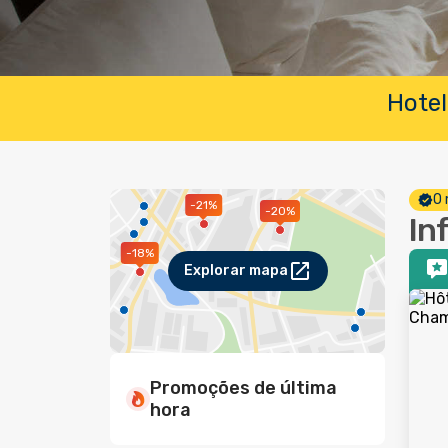
Hotel
O 
-21%
-20%
In
-18%
Explorar mapa
Promoções de última
hora