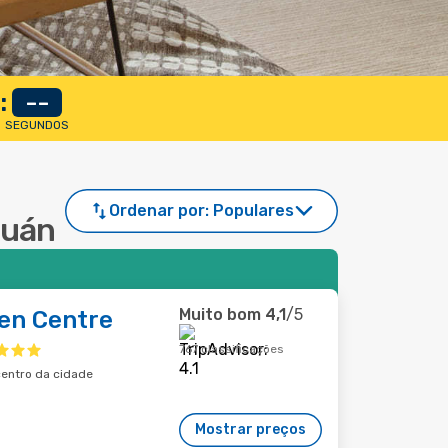
:
--
SEGUNDOS
Ordenar por:
Populares
Ruán
Muito bom
4,1
/5
en Centre
767 classificações
centro da cidade
Mostrar preços