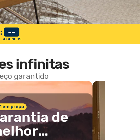
:
--
SEGUNDOS
es infinitas
reço garantido
 1 em preço
arantia de
elhor