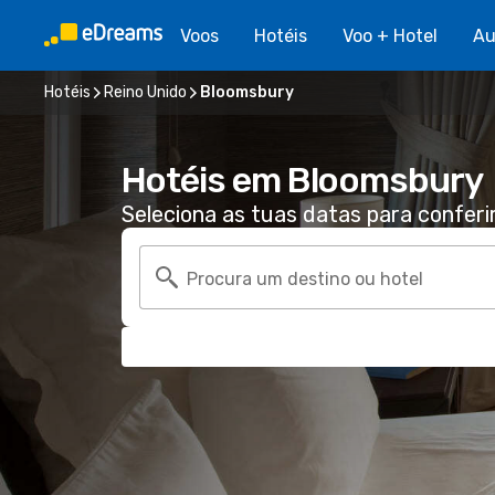
Voos
Hotéis
Voo + Hotel
Au
Hotéis
Reino Unido
Bloomsbury
Hotéis em Bloomsbury
Seleciona as tuas datas para conferi
Procura um destino ou hotel