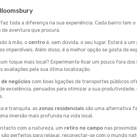
 Bloomsbury
 faz toda a diferença na sua experiência. Cada bairro tem o
po de aventura que procura.
tudo à mão, o
centro
é, sem dúvida, o seu lugar. Estará a um 
 imperdíveis. Além disso, é a melhor opção se gosta de exp
um toque mais local? Experimente ficar um pouco fora dos 
 avaliações pela sua ótima localização.
s de negócios
com boas ligações de transportes públicos of
e excelência, pensados para otimizar a sua produtividade,
s.
a e tranquila, as
zonas residenciais
são uma alternativa fa
uma imersão mais profunda na vida local.
contacto com a natureza, um
retiro no campo
nas proximida
 são perfeitos para relaxar, reconectar-se com o mundo nat