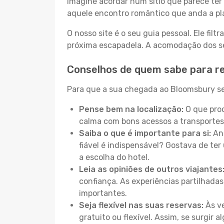
Imagine acordar num sítio que parece ter 
aquele encontro romântico que anda a pl
O nosso site é o seu guia pessoal. Ele filtr
próxima escapadela. A acomodação dos seu
Conselhos de quem sabe para r
Para que a sua chegada ao Bloomsbury sej
Pense bem na localização:
O que proc
calma com bons acessos a transportes
Saiba o que é importante para si:
Ant
fiável é indispensável? Gostava de ter 
a escolha do hotel.
Leia as opiniões de outros viajantes
confiança. As experiências partilhadas
importantes.
Seja flexível nas suas reservas:
Às ve
gratuito ou flexível. Assim, se surgir