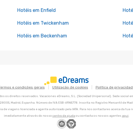
Hotéis em Enfield
Hoté
Hotéis em Twickenham
Hoté
Hotéis em Beckenham
Hoté
Termos e condições gerais
Utilização de cookies
Política de privacidad
os os direitos reservados. Vacaciones eDreams, S.L. (Sociedad Unipersonal). Sede social e
8, 28005, Madrid, Espanha. Número de IVA ESB-61965778. Inscrita no Registro Mercantil de Madri
ia de viagens licenciada e agente autorizado pela IATA. Para nos contactares acerca da tua r
imediatamente através do nosso
centro de ajuda
ou contacta os nossos agentes
aqui
.