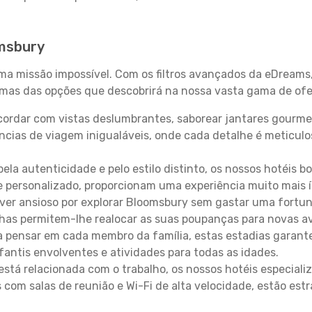
omsbury
uma missão impossível. Com os filtros avançados da eDreams
gumas das opções que descobrirá na nossa vasta gama de ofe
ordar com vistas deslumbrantes, saborear jantares gourmet
ncias de viagem inigualáveis, onde cada detalhe é meticu
pela autenticidade e pelo estilo distinto, os nossos hotéis 
e personalizado, proporcionam uma experiência muito mais 
iver ansioso por explorar Bloomsbury sem gastar uma fortun
lhas permitem-lhe realocar as suas poupanças para novas a
 pensar em cada membro da família, estas estadias garante
antis envolventes e atividades para todas as idades.
stá relacionada com o trabalho, os nossos hotéis especiali
s com salas de reunião e Wi-Fi de alta velocidade, estão es