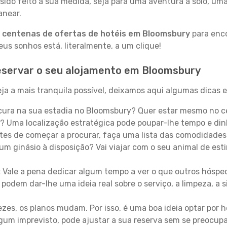
sido feito à sua medida, seja para uma aventura a solo, um
anear.
a
centenas de ofertas de hotéis em Bloomsbury
para enco
s sonhos está, literalmente, a um clique!
eservar o seu alojamento em Bloomsbury
a a mais tranquila possível, deixamos aqui algumas dicas e
ura na sua estadia no Bloomsbury? Quer estar mesmo no c
? Uma localização estratégica pode poupar-lhe tempo e din
es de começar a procurar, faça uma lista das comodidades 
um ginásio à disposição? Vai viajar com o seu animal de esti
:
Vale a pena dedicar algum tempo a ver o que outros hósped
 podem dar-lhe uma ideia real sobre o serviço, a limpeza, a
zes, os planos mudam. Por isso, é uma boa ideia optar por
 algum imprevisto, pode ajustar a sua reserva sem se preocup