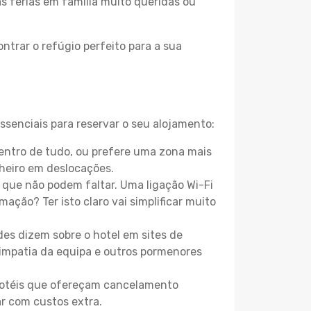
as férias em família muito queridas ou
ntrar o refúgio perfeito para a sua
ssenciais para reservar o seu alojamento:
entro de tudo, ou prefere uma zona mais
heiro em deslocações.
que não podem faltar. Uma ligação Wi-Fi
mação? Ter isto claro vai simplificar muito
es dizem sobre o hotel em sites de
 simpatia da equipa e outros pormenores
 hotéis que ofereçam cancelamento
ar com custos extra.