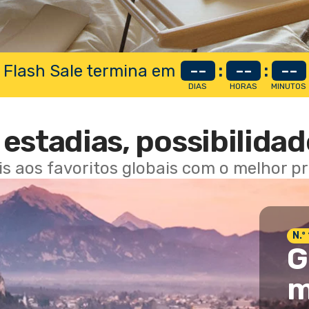
 Flash Sale termina em
--
:
--
:
--
DIAS
HORAS
MINUTOS
estadias, possibilidad
ais aos favoritos globais com o melhor p
N.º
G
m