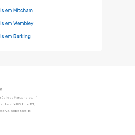
is em Mitcham
is em Wembley
is em Barking
e
m Calle de Manzanares, nº
d, Tomo 36897, Folio 121,
eserva, podes fazê-lo