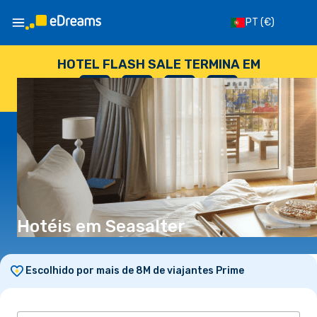
PT
(€)
HOTEL FLASH SALE TERMINA EM
--
:
--
:
--
:
--
DIAS
HORAS
MINUTOS
SEGUNDOS
Hotéis em Seasalter
Escolhido por mais de 8M de viajantes Prime