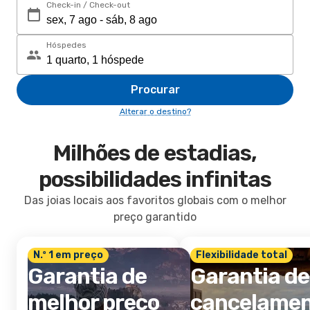
Check-in / Check-out
Hóspedes
Procurar
Alterar o destino?
Milhões de estadias,
possibilidades infinitas
Das joias locais aos favoritos globais com o melhor
preço garantido
N.º 1 em preço
Flexibilidade total
Garantia de
Garantia de
melhor preço
cancelame