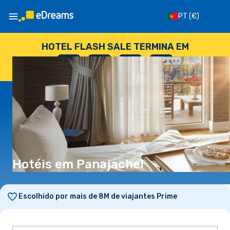
PT
(€)
HOTEL FLASH SALE TERMINA EM
--
:
--
:
--
:
--
DIAS
HORAS
MINUTOS
SEGUNDOS
Hotéis em Panajachel
Escolhido por mais de 8M de viajantes Prime