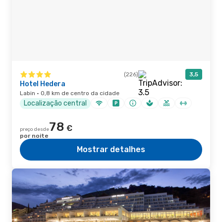
(226)
3,5
Hotel Hedera
Labin · 0,8 km de centro da cidade
Localização central
78
€
preço desde
por noite
Mostrar detalhes