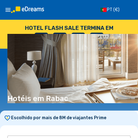
PT
(€)
HOTEL FLASH SALE TERMINA EM
--
:
--
:
--
:
--
DIAS
HORAS
MINUTOS
SEGUNDOS
Hotéis em Rabac
Escolhido por mais de 8M de viajantes Prime