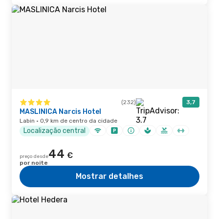
(232)
3,7
MASLINICA Narcis Hotel
Labin · 0,9 km de centro da cidade
Localização central
44
€
preço desde
por noite
Mostrar detalhes