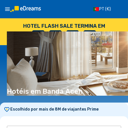
PT
(€)
HOTEL FLASH SALE TERMINA EM
--
:
--
:
--
:
--
DIAS
HORAS
MINUTOS
SEGUNDOS
Hotéis em Banda Aceh
Escolhido por mais de 8M de viajantes Prime