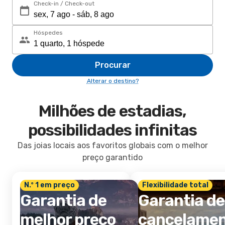
Check-in / Check-out
Hóspedes
Procurar
Alterar o destino?
Milhões de estadias,
possibilidades infinitas
Das joias locais aos favoritos globais com o melhor
preço garantido
N.º 1 em preço
Flexibilidade total
Garantia de
Garantia de
melhor preço
cancelame