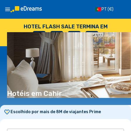
PT
(€)
HOTEL FLASH SALE TERMINA EM
--
:
--
:
--
:
--
DIAS
HORAS
MINUTOS
SEGUNDOS
Hotéis em Cahir
Escolhido por mais de 8M de viajantes Prime