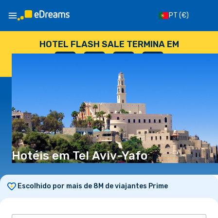
PT
(€)
HOTEL FLASH SALE TERMINA EM
--
:
--
:
--
:
--
DIAS
HORAS
MINUTOS
SEGUNDOS
Hotéis em Tel Aviv-Yafo
Escolhido por mais de 8M de viajantes Prime