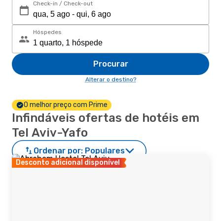
Check-in / Check-out
Hóspedes
Procurar
Alterar o destino?
O melhor preço com Prime
Infindáveis ofertas de hotéis em
Tel Aviv-Yafo
Ordenar por:
Populares
Desconto adicional disponível