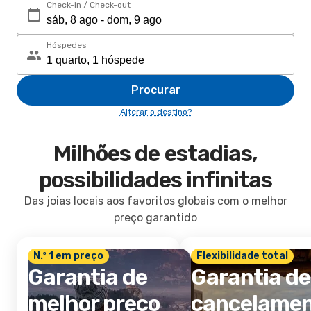
Check-in / Check-out
Hóspedes
Procurar
Alterar o destino?
Milhões de estadias,
possibilidades infinitas
Das joias locais aos favoritos globais com o melhor
preço garantido
N.º 1 em preço
Flexibilidade total
Garantia de
Garantia de
melhor preço
cancelame