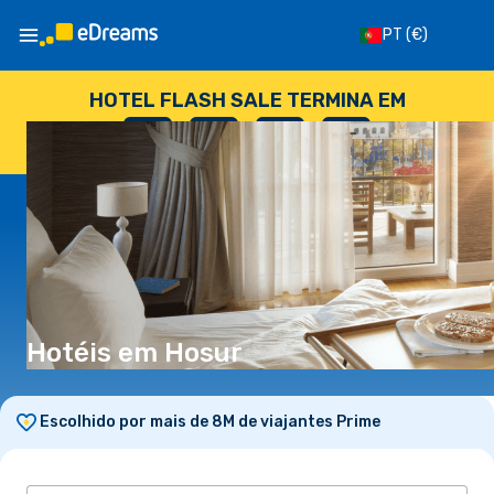
PT
(€)
HOTEL FLASH SALE TERMINA EM
--
:
--
:
--
:
--
DIAS
HORAS
MINUTOS
SEGUNDOS
Hotéis em Hosur
Escolhido por mais de 8M de viajantes Prime