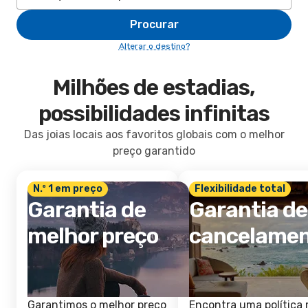
Procurar
Alterar o destino?
Milhões de estadias,
possibilidades infinitas
Das joias locais aos favoritos globais com o melhor
preço garantido
N.º 1 em preço
Flexibilidade total
Garantia de
Garantia de
melhor preço
cancelame
Garantimos o melhor preço
Encontra uma política 