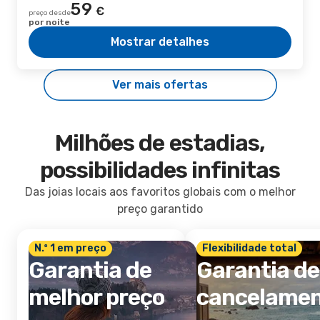
59
€
preço desde
por noite
Mostrar detalhes
Ver mais ofertas
Milhões de estadias,
possibilidades infinitas
Das joias locais aos favoritos globais com o melhor
preço garantido
N.º 1 em preço
Flexibilidade total
Garantia de
Garantia de
melhor preço
cancelame