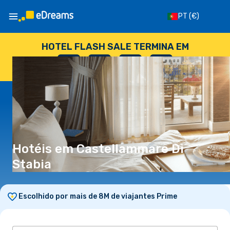
PT
(€)
HOTEL FLASH SALE TERMINA EM
--
:
--
:
--
:
--
DIAS
HORAS
MINUTOS
SEGUNDOS
Hotéis em Castellammare Di
Stabia
Escolhido por mais de 8M de viajantes Prime