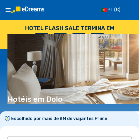
PT
(€)
HOTEL FLASH SALE TERMINA EM
--
:
--
:
--
:
--
DIAS
HORAS
MINUTOS
SEGUNDOS
Hotéis em Dolo
Escolhido por mais de 8M de viajantes Prime