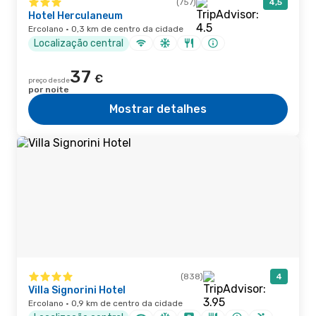
(757)
4,5
Hotel Herculaneum
Ercolano · 0,3 km de centro da cidade
Localização central
37
€
preço desde
por noite
Mostrar detalhes
(838)
4
Villa Signorini Hotel
Ercolano · 0,9 km de centro da cidade